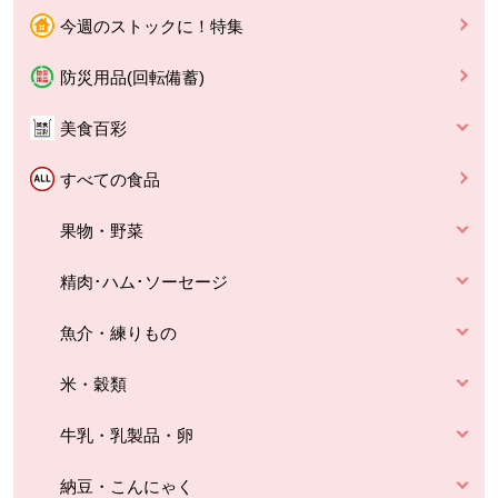
今週のストックに！特集
防災用品(回転備蓄)
美食百彩
すべての食品
果物・野菜
精肉･ハム･ソーセージ
魚介・練りもの
米・穀類
牛乳・乳製品・卵
納豆・こんにゃく