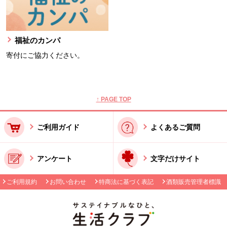
福祉のカンパ
寄付にご協力ください。
本文ここまで。
ここから共通フッターメニューです。
↑ PAGE TOP
ご利用ガイド
よくあるご質問
アンケート
文字だけサイト
ご利用規約
お問い合わせ
特商法に基づく表記
酒類販売管理者標識