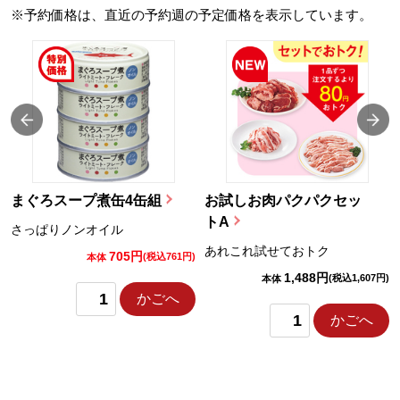
※予約価格は、直近の予約週の予定価格を表示しています。
まぐろスープ煮缶4缶組
お試しお肉パクパクセッ
トA
さっぱりノンオイル
あれこれ試せておトク
705円
)
(税込761円)
本体
1,488円
(税込1,607円)
本体
かごへ
かごへ