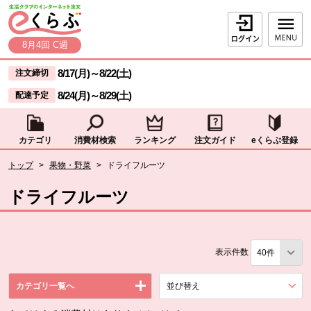
本文へジャンプする。
ページの先頭です。
ログイン
8月4回 C週
ここからサイト内共通メニューです。
サイト内共通メニューをスキップする
8/17(月)
～
8/22(土)
注文締切
8/24(月)
～
8/29(土)
配達予定
カテゴリ
消費材検索
ランキング
注文ガイド
eくらぶ登録
サイト内共通メニューここまで。
ここから現在位置です。
トップ
>
果物・野菜
>
ドライフルーツ
現在位置ここまで
ドライフルーツ
表示件数
カテゴリ一覧へ
並び替え
を展開する。