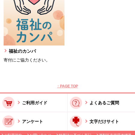
福祉のカンパ
寄付にご協力ください。
本文ここまで。
ここから共通フッターメニューです。
↑ PAGE TOP
ご利用ガイド
よくあるご質問
アンケート
文字だけサイト