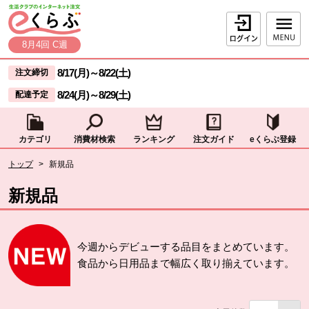
本文へジャンプする。
ページの先頭です。
ログイン
8月4回 C週
ここからサイト内共通メニューです。
サイト内共通メニューをスキップする
8/17(月)
～
8/22(土)
注文締切
8/24(月)
～
8/29(土)
配達予定
カテゴリ
消費材検索
ランキング
注文ガイド
eくらぶ登録
サイト内共通メニューここまで。
ここから現在位置です。
トップ
>
新規品
現在位置ここまで
新規品
今週からデビューする品目をまとめています。
食品から日用品まで幅広く取り揃えています。