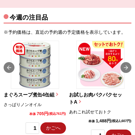
今週の注目品
※予約価格は、直近の予約週の予定価格を表示しています。
まぐろスープ煮缶4缶組
お試しお肉パクパクセッ
トA
さっぱりノンオイル
あれこれ試せておトク
705円
)
(税込761円)
本体
1,488円
(税込1,607円)
本体
かごへ