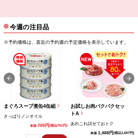
今週の注目品
※予約価格は、直近の予約週の予定価格を表示しています。
まぐろスープ煮缶4缶組
お試しお肉パクパクセッ
トA
さっぱりノンオイル
あれこれ試せておトク
705円
)
(税込761円)
本体
1,488円
(税込1,607円)
本体