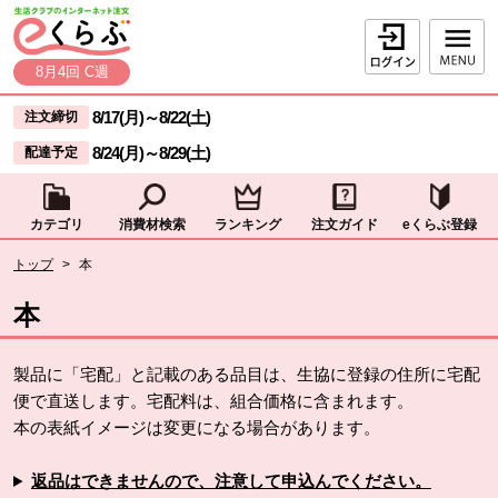
本文へジャンプする。
ページの先頭です。
ログイン
8月4回 C週
ここからサイト内共通メニューです。
サイト内共通メニューをスキップする
8/17(月)
～
8/22(土)
注文締切
8/24(月)
～
8/29(土)
配達予定
カテゴリ
消費材検索
ランキング
注文ガイド
eくらぶ登録
サイト内共通メニューここまで。
ここから現在位置です。
トップ
>
本
現在位置ここまで
本
製品に「宅配」と記載のある品目は、生協に登録の住所に宅配
便で直送します。宅配料は、組合価格に含まれます。
本の表紙イメージは変更になる場合があります。
返品はできませんので、注意して申込んでください。