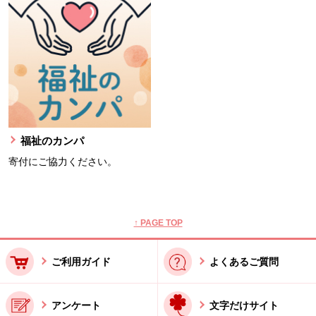
福祉のカンパ
寄付にご協力ください。
本文ここまで。
ここから共通フッターメニューです。
↑ PAGE TOP
ご利用ガイド
よくあるご質問
アンケート
文字だけサイト