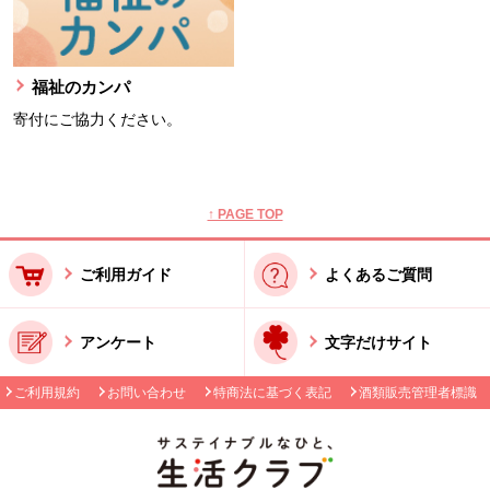
福祉のカンパ
寄付にご協力ください。
本文ここまで。
ここから共通フッターメニューです。
↑ PAGE TOP
ご利用ガイド
よくあるご質問
アンケート
文字だけサイト
ご利用規約
お問い合わせ
特商法に基づく表記
酒類販売管理者標識