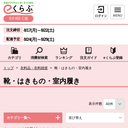
本文へジャンプする。
ページの先頭です。
ログイン
8月4回 C週
ここからサイト内共通メニューです。
サイト内共通メニューをスキップする
8/17(月)
～
8/22(土)
注文締切
8/24(月)
～
8/29(土)
配達予定
カテゴリ
消費材検索
ランキング
注文ガイド
eくらぶ登録
サイト内共通メニューここまで。
ここから現在位置です。
トップ
>
衣料品・衣料雑貨
>
靴・はきもの・室内履き
現在位置ここまで
靴・はきもの・室内履き
表示件数
カテゴリ一覧へ
並び替え
を展開する。