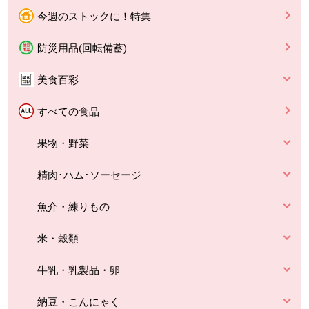
今週のストックに！特集
防災用品(回転備蓄)
美食百彩
すべての食品
果物・野菜
精肉･ハム･ソーセージ
魚介・練りもの
米・穀類
牛乳・乳製品・卵
納豆・こんにゃく