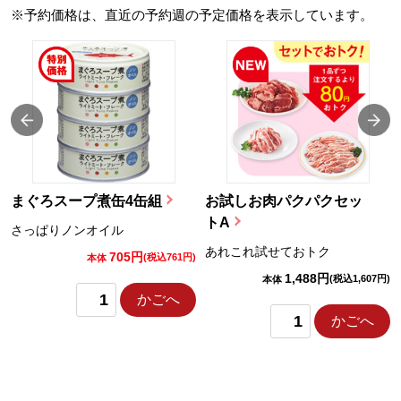
※予約価格は、直近の予約週の予定価格を表示しています。
まぐろスープ煮缶4缶組
お試しお肉パクパクセッ
トA
さっぱりノンオイル
あれこれ試せておトク
705円
)
(税込761円)
本体
1,488円
(税込1,607円)
本体
かごへ
かごへ