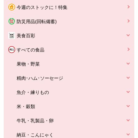
今週のストックに！特集
防災用品(回転備蓄)
美食百彩
すべての食品
果物・野菜
精肉･ハム･ソーセージ
魚介・練りもの
米・穀類
牛乳・乳製品・卵
納豆・こんにゃく