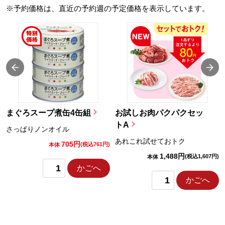
※予約価格は、直近の予約週の予定価格を表示しています。
まぐろスープ煮缶4缶組
お試しお肉パクパクセッ
トA
さっぱりノンオイル
あれこれ試せておトク
705円
)
(税込761円)
本体
1,488円
(税込1,607円)
本体
かごへ
かごへ