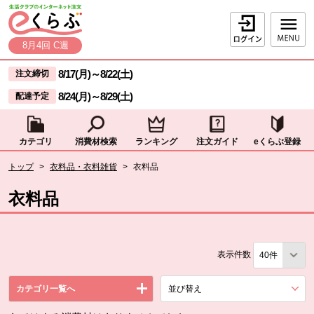
本文へジャンプする。
ページの先頭です。
ログイン
8月4回 C週
ここからサイト内共通メニューです。
サイト内共通メニューをスキップする
8/17(月)
～
8/22(土)
注文締切
8/24(月)
～
8/29(土)
配達予定
カテゴリ
消費材検索
ランキング
注文ガイド
eくらぶ登録
サイト内共通メニューここまで。
ここから現在位置です。
トップ
>
衣料品・衣料雑貨
>
衣料品
現在位置ここまで
衣料品
表示件数
カテゴリ一覧へ
並び替え
を展開する。