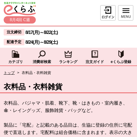
本文へジャンプする。
ページの先頭です。
ログイン
8月4回 C週
ここからサイト内共通メニューです。
サイト内共通メニューをスキップする
8/17(月)
～
8/22(土)
注文締切
8/24(月)
～
8/29(土)
配達予定
カテゴリ
消費材検索
ランキング
注文ガイド
eくらぶ登録
サイト内共通メニューここまで。
ここから現在位置です。
トップ
>
衣料品・衣料雑貨
現在位置ここまで
衣料品・衣料雑貨
衣料品、パジャマ・肌着、靴下、靴・はきもの・室内履き、
傘・レイングッズ、服飾雑貨・バッグなど。
製品に「宅配」と記載のある品目は、生協に登録の住所に宅配
便で直送します。宅配料は組合価格に含まれます。表示の大き