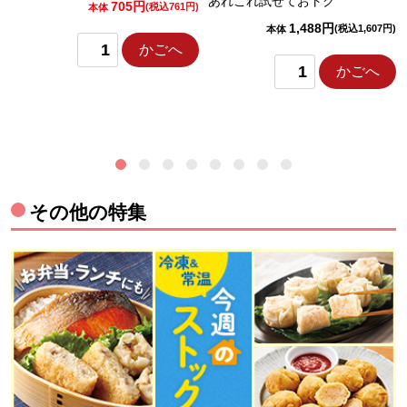
あれこれ試せておトク
705円
)
(税込761円)
本体
1,488円
(税込1,607円)
本体
かごへ
かごへ
その他の特集