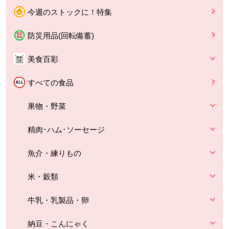
今週のストックに！特集
防災用品(回転備蓄)
美食百彩
すべての食品
果物・野菜
精肉･ハム･ソーセージ
魚介・練りもの
米・穀類
牛乳・乳製品・卵
納豆・こんにゃく