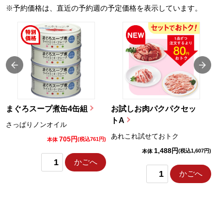
※予約価格は、直近の予約週の予定価格を表示しています。
まぐろスープ煮缶4缶組
お試しお肉パクパクセッ
トA
さっぱりノンオイル
あれこれ試せておトク
705円
)
(税込761円)
本体
1,488円
(税込1,607円)
本体
かごへ
かごへ