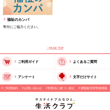
福祉のカンパ
寄付にご協力ください。
本文ここまで。
ここから共通フッターメニューです。
↑ PAGE TOP
ご利用ガイド
よくあるご質問
アンケート
文字だけサイト
ご利用規約
お問い合わせ
特商法に基づく表記
酒類販売管理者標識