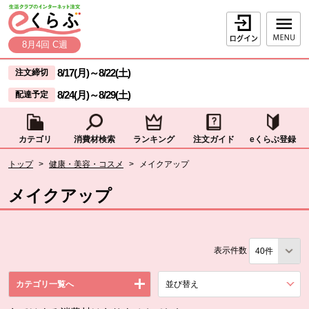
本文へジャンプする。
ページの先頭です。
ログイン
8月4回 C週
ここからサイト内共通メニューです。
サイト内共通メニューをスキップする
8/17(月)
～
8/22(土)
注文締切
8/24(月)
～
8/29(土)
配達予定
カテゴリ
消費材検索
ランキング
注文ガイド
eくらぶ登録
サイト内共通メニューここまで。
ここから現在位置です。
トップ
>
健康・美容・コスメ
>
メイクアップ
現在位置ここまで
メイクアップ
表示件数
カテゴリ一覧へ
並び替え
を展開する。