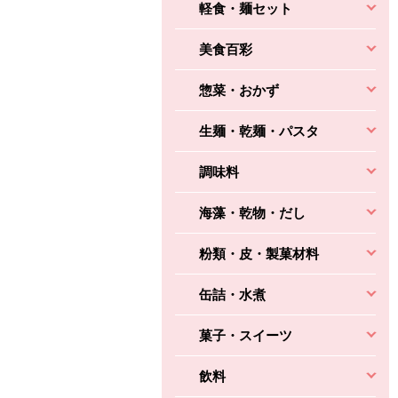
軽食・麺セット
美食百彩
惣菜・おかず
生麺・乾麺・パスタ
調味料
海藻・乾物・だし
粉類・皮・製菓材料
缶詰・水煮
菓子・スイーツ
飲料