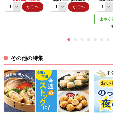
本体
本体
本体
かごへ
かごへ
よやく
その他の特集