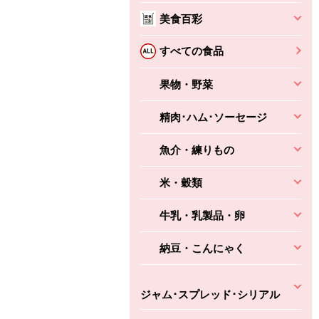
本体
かごへ
かごへ
美食百彩
かごへ
すべての食品
果物・野菜
精肉･ハム･ソーセージ
魚介・練りもの
米・穀類
牛乳・乳製品・卵
納豆・こんにゃく
ジャム･スプレッド･シリアル