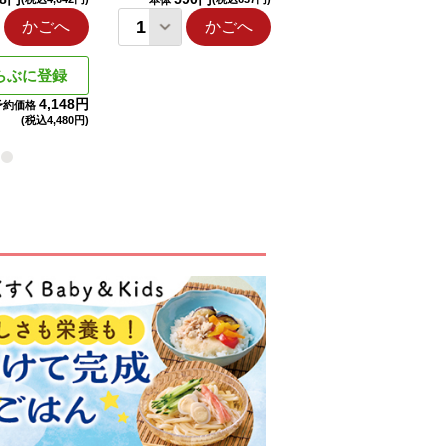
本体
本体
かごへ
かごへ
かごへ
らぶに登録
4,148円
予約価格
(税込
4,480円)