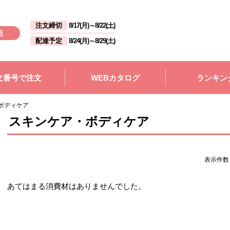
注文締切
8/17(月)
～
8/22(土)
週
配達予定
8/24(月)
～
8/29(土)
文番号で注文
WEBカタログ
ランキン
ボディケア
スキンケア・ボディケア
表示件
あてはまる消費材はありませんでした。