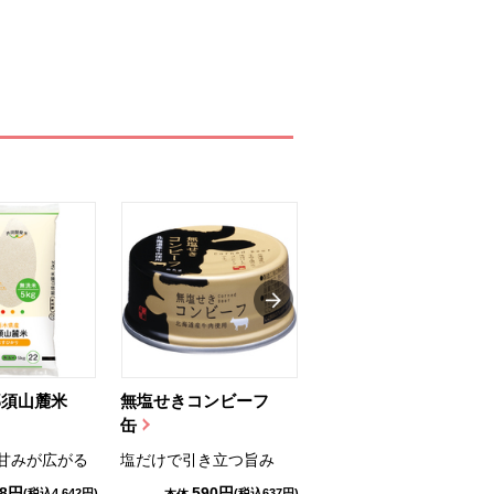
那須山麓米
無塩せきコンビーフ
ちゅるっと飲むゼリ
缶
ー（りんご...
甘みが広がる
塩だけで引き立つ旨み
国産りんご果汁を使用
98円
590円
1,114円
(税込4,642円)
(税込637円)
(税込1,203円