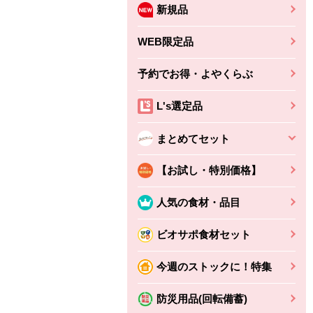
新規品
WEB限定品
予約でお得・よやくらぶ
L's選定品
まとめてセット
【お試し・特別価格】
人気の食材・品目
ビオサポ食材セット
ちょこっと揚げ（香
ね天
バルサミコ
今週のストックに！特集
ばしエビ味...
さわやか
コク深くフルーティー
えびの風味がぶわっ！
3円
2,160円
防災用品(回転備蓄)
(税込370円)
(税込2,333円)
本体
330円
(税込356円)