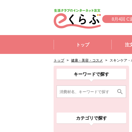
本文へジャンプする。
ページの先頭です。
8月4回 C
ここからサイト内共通メニューです。
サイト内共通メニューをスキップする
トップ
注
サイト内共通メニューここまで。
ここから現在位置です。
現在位置ここまで
トップ
>
健康・美容・コスメ
>
スキンケア・
ここから消費材検索メニューです。
消費材検索メニューここまで。
ここから本文です。
ここから組合員向けメニューです。
組合員向けメニューここまで。
ここから本文です。
キーワードで探す
カテゴリで探す