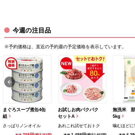
今週の注目品
※予約価格は、直近の予約週の予定価格を表示しています。
まぐろスープ煮缶4缶
お試しお肉パクパク
無洗米 
組
セットA
5kg
さっぱりノンオイル
あれこれ試せておトク
噛むほどに
705円
1,488円
4,2
(税込761円)
(税込1,607円)