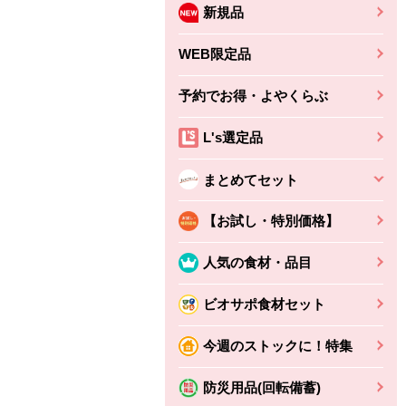
新規品
WEB限定品
予約でお得・よやくらぶ
L's選定品
まとめてセット
【お試し・特別価格】
人気の食材・品目
ビオサポ食材セット
ちょこっと揚げ（香
ね天
バルサミコ
今週のストックに！特集
ばしエビ味...
さわやか
コク深くフルーティー
えびの風味がぶわっ！
3円
2,160円
防災用品(回転備蓄)
(税込370円)
(税込2,333円)
本体
330円
(税込356円)