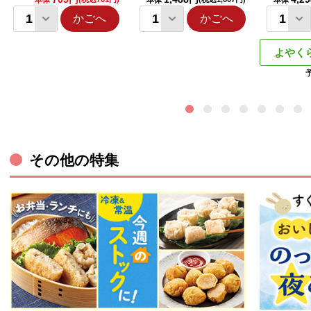
本体
本体
本体
かごへ
かごへ
よやく
その他の特集