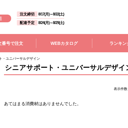
注文締切
8/17(月)
～
8/22(土)
週
配達予定
8/24(月)
～
8/29(土)
文番号で注文
WEBカタログ
ランキン
ト・ユニバーサルデザイン
シニアサポート・ユニバーサルデザイ
表示件
あてはまる消費材はありませんでした。