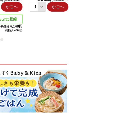
本体
本体
かごへ
かごへ
かごへ
らぶに登録
4,148円
予約価格
(税込
4,480円)