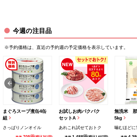
今週の注目品
※予約価格は、直近の予約週の予定価格を表示しています。
まぐろスープ煮缶4缶
お試しお肉パクパク
無洗米 
組
セットA
5kg
さっぱりノンオイル
あれこれ試せておトク
噛むほどに
705円
1,488円
4,2
(税込761円)
(税込1,607円)