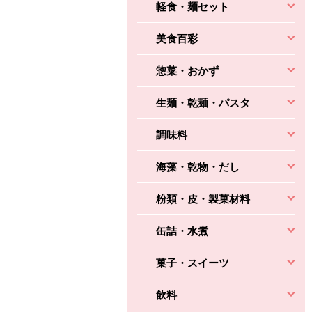
軽食・麺セット
美食百彩
惣菜・おかず
生麺・乾麺・パスタ
調味料
海藻・乾物・だし
粉類・皮・製菓材料
缶詰・水煮
菓子・スイーツ
飲料