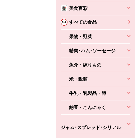
本体
かごへ
かごへ
美食百彩
かごへ
すべての食品
果物・野菜
精肉･ハム･ソーセージ
魚介・練りもの
米・穀類
牛乳・乳製品・卵
納豆・こんにゃく
ジャム･スプレッド･シリアル