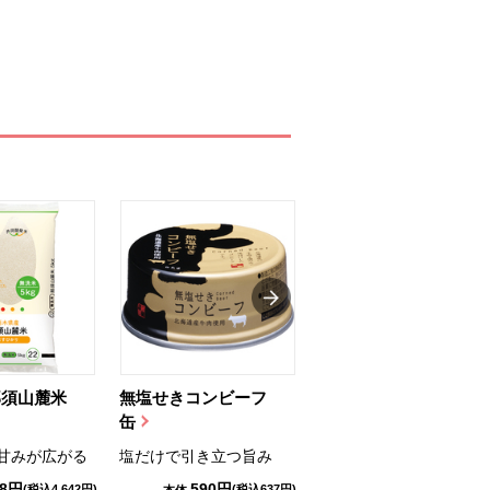
那須山麓米
無塩せきコンビーフ
ちゅるっと飲むゼリ
缶
ー（りんご...
甘みが広がる
塩だけで引き立つ旨み
国産りんご果汁を使用
98円
590円
1,114円
(税込4,642円)
(税込637円)
(税込1,203円