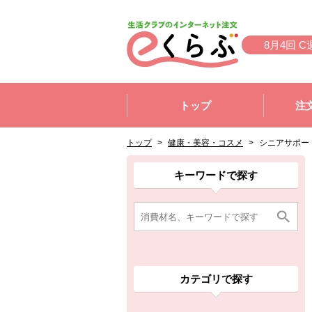
本文へジャンプする。
ページの先頭です。
8月4回 C
ここからサイト内共通メニューです。
サイト内共通メニューをスキップする
トップ
注
サイト内共通メニューここまで。
ここから現在位置です。
現在位置ここまで
トップ
>
健康・美容・コスメ
>
シニアサポー
ここから消費材検索メニューです。
消費材検索メニューここまで。
ここから本文です。
ここから組合員向けメニューです。
組合員向けメニューここまで。
ここから本文です。
キーワードで探す
カテゴリで探す