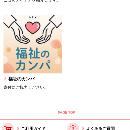
ごはんアイデアを紹介します。
福祉のカンパ
寄付にご協力ください。
本文ここまで。
ここから共通フッターメニューです。
↑ PAGE TOP
ご利用ガイド
よくあるご質問