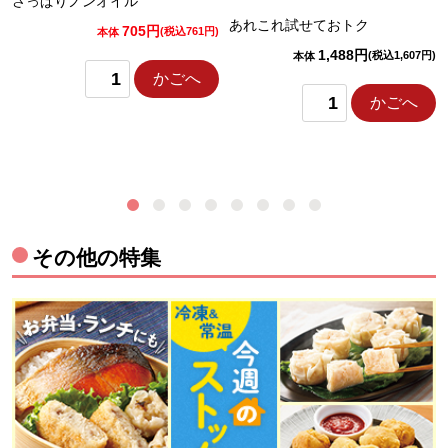
さっぱりノンオイル
あれこれ試せておトク
705円
)
(税込761円)
本体
1,488円
(税込1,607円)
本体
かごへ
かごへ
その他の特集