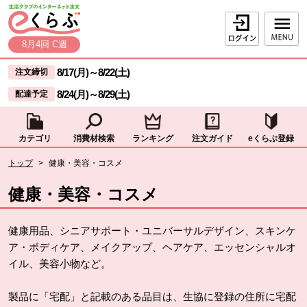
本文へジャンプする。
ページの先頭です。
ログイン
8月4回 C週
ここからサイト内共通メニューです。
サイト内共通メニューをスキップする
8/17(月)
～
8/22(土)
注文締切
8/24(月)
～
8/29(土)
配達予定
カテゴリ
消費材検索
ランキング
注文ガイド
eくらぶ登録
サイト内共通メニューここまで。
ここから現在位置です。
トップ
>
健康・美容・コスメ
現在位置ここまで
健康・美容・コスメ
健康用品、シニアサポート・ユニバーサルデザイン、スキンケ
ア・ボディケア、メイクアップ、ヘアケア、エッセンシャルオ
イル、美容小物など。
製品に「宅配」と記載のある品目は、生協に登録の住所に宅配