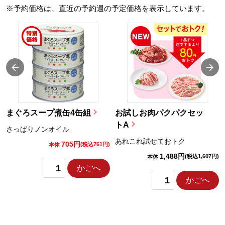
※予約価格は、直近の予約週の予定価格を表示しています。
まぐろスープ煮缶4缶組
お試しお肉パクパクセッ
トA
さっぱりノンオイル
あれこれ試せておトク
705円
)
(税込761円)
本体
1,488円
(税込1,607円)
本体
かごへ
かごへ