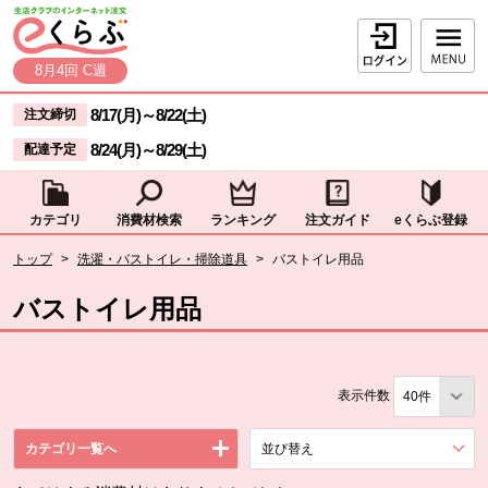
本文へジャンプする。
ページの先頭です。
ログイン
8月4回 C週
ここからサイト内共通メニューです。
サイト内共通メニューをスキップする
8/17(月)
～
8/22(土)
注文締切
8/24(月)
～
8/29(土)
配達予定
カテゴリ
消費材検索
ランキング
注文ガイド
eくらぶ登録
サイト内共通メニューここまで。
ここから現在位置です。
トップ
>
洗濯・バストイレ・掃除道具
>
バストイレ用品
現在位置ここまで
バストイレ用品
表示件数
カテゴリ一覧へ
並び替え
を展開する。