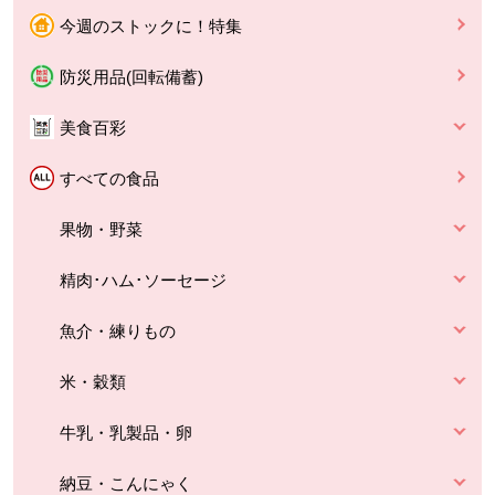
今週のストックに！特集
防災用品(回転備蓄)
美食百彩
すべての食品
果物・野菜
精肉･ハム･ソーセージ
魚介・練りもの
米・穀類
牛乳・乳製品・卵
納豆・こんにゃく