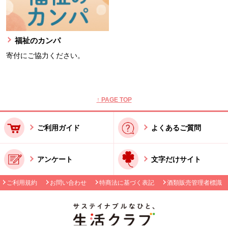
福祉のカンパ
寄付にご協力ください。
本文ここまで。
ここから共通フッターメニューです。
↑ PAGE TOP
ご利用ガイド
よくあるご質問
アンケート
文字だけサイト
ご利用規約
お問い合わせ
特商法に基づく表記
酒類販売管理者標識