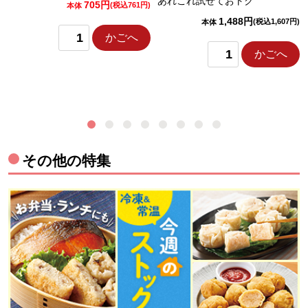
あれこれ試せておトク
705円
)
(税込761円)
本体
1,488円
(税込1,607円)
本体
かごへ
かごへ
その他の特集