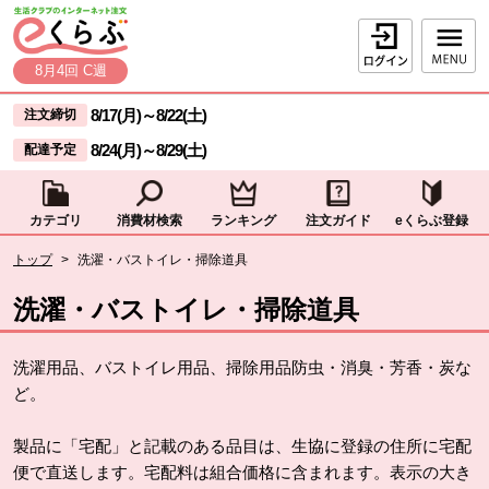
本文へジャンプする。
ページの先頭です。
ログイン
8月4回 C週
ここからサイト内共通メニューです。
サイト内共通メニューをスキップする
8/17(月)
～
8/22(土)
注文締切
8/24(月)
～
8/29(土)
配達予定
カテゴリ
消費材検索
ランキング
注文ガイド
eくらぶ登録
サイト内共通メニューここまで。
ここから現在位置です。
トップ
>
洗濯・バストイレ・掃除道具
現在位置ここまで
洗濯・バストイレ・掃除道具
洗濯用品、バストイレ用品、掃除用品防虫・消臭・芳香・炭な
ど。
製品に「宅配」と記載のある品目は、生協に登録の住所に宅配
便で直送します。宅配料は組合価格に含まれます。表示の大き