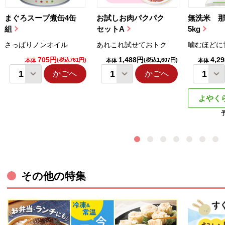
まぐろスープ煮缶4缶
お試しお肉パクパク
無洗米 
組
セットA
5kg
さっぱりノンオイル
あれこれ試せておトク
噛むほどに
705円
1,488円
4,2
(税込761円)
(税込1,607円)
本体
本体
本体
かごへ
かごへ
よやく
その他の特集