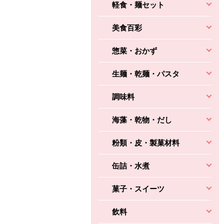
軽食・麺セット
美食百彩
惣菜・おかず
生麺・乾麺・パスタ
調味料
海藻・乾物・だし
粉類・皮・製菓材料
缶詰・水煮
菓子・スイーツ
飲料