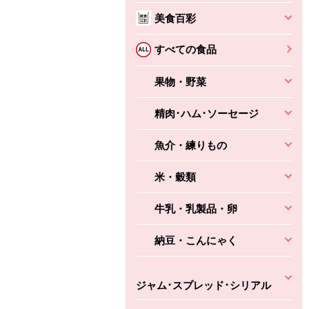
美食百彩
ちょこっと揚げ（香
ね天
バルサミコ
ばしエビ味...
さわやか
コク深くフルーティー
すべての食品
えびの風味がぶわっ！
3円
2,160円
(税込370円)
(税込2,333円)
本体
果物・野菜
330円
(税込356円)
本体
かごへ
かごへ
かごへ
精肉･ハム･ソーセージ
魚介・練りもの
米・穀類
牛乳・乳製品・卵
納豆・こんにゃく
ジャム･スプレッド･シリアル