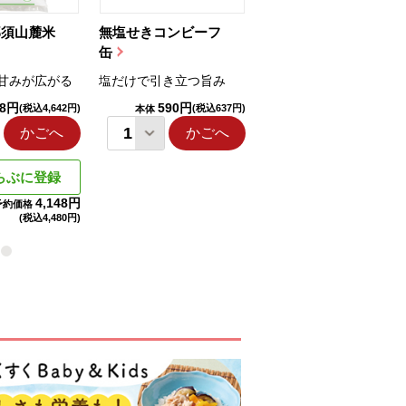
那須山麓米
無塩せきコンビーフ
ちゅるっと飲むゼリ
缶
ー（りんご...
甘みが広がる
塩だけで引き立つ旨み
国産りんご果汁を使用
98円
590円
1,114円
(税込4,642円)
(税込637円)
(税込1,203円
本体
本体
かごへ
かごへ
かごへ
らぶに登録
4,148円
予約価格
(税込
4,480円)