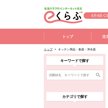
本文へジャンプする。
ページの先頭です。
8月4回 C
ここからサイト内共通メニューです。
サイト内共通メニューをスキップする
トップ
注
サイト内共通メニューここまで。
ここから現在位置です。
現在位置ここまで
トップ
>
キッチン用品・食器・浄水器
ここから消費材検索メニューです。
消費材検索メニューここまで。
ここから本文です。
ここから組合員向けメニューです。
組合員向けメニューここまで。
ここから本文です。
キーワードで探す
カテゴリで探す