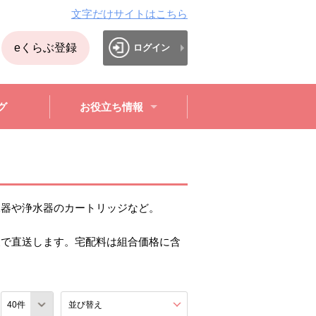
文字だけサイトはこちら
eくらぶ登録
ログイン
グ
お役立ち情報
水器や浄水器のカートリッジなど。
便で直送します。宅配料は組合価格に含
数
並び替え
を展開する。