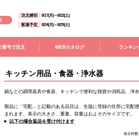
注文締切
8/17(月)
～
8/22(土)
週
配達予定
8/24(月)
～
8/29(土)
文番号で注文
WEBカタログ
ランキン
キッチン用品・食器・浄水器
鍋などの調理器具や食器、キッチンで便利な雑貨や消耗品、浄
製品に「宅配」と記載のある品目は、生協に登録の住所に宅配
まれます。表示の大きさ、重量、容量はおよそのサイズです。
以下の場合返品を受け付けます
表示件