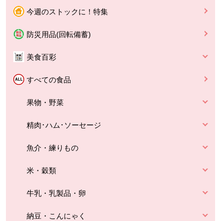
今週のストックに！特集
防災用品(回転備蓄)
美食百彩
すべての食品
果物・野菜
精肉･ハム･ソーセージ
魚介・練りもの
米・穀類
牛乳・乳製品・卵
納豆・こんにゃく