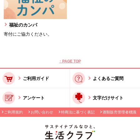
福祉のカンパ
寄付にご協力ください。
本文ここまで。
ここから共通フッターメニューです。
↑ PAGE TOP
ご利用ガイド
よくあるご質問
アンケート
文字だけサイト
ご利用規約
お問い合わせ
特商法に基づく表記
酒類販売管理者標識