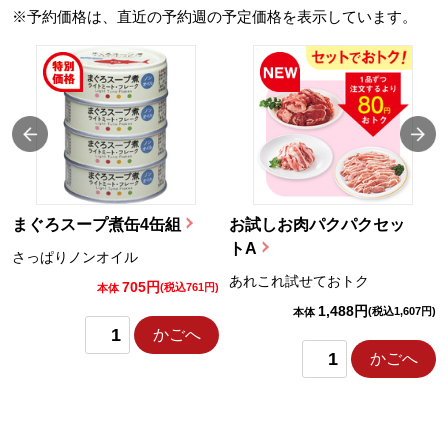
※予約価格は、直近の予約週の予定価格を表示しています。
まぐろスープ煮缶4缶組
お試しお肉パクパクセッ
トA
さっぱりノンオイル
あれこれ試せておトク
705円
)
(税込761円)
本体
1,488円
(税込1,607円)
本体
かごへ
かごへ