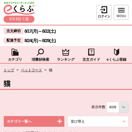
本文へジャンプする。
ページの先頭です。
ログイン
8月4回 C週
ここからサイト内共通メニューです。
サイト内共通メニューをスキップする
8/17(月)
～
8/22(土)
注文締切
8/24(月)
～
8/29(土)
配達予定
カテゴリ
消費材検索
ランキング
注文ガイド
eくらぶ登録
サイト内共通メニューここまで。
ここから現在位置です。
トップ
>
ペットフード
>
猫
現在位置ここまで
猫
表示件数
カテゴリ一覧へ
並び替え
を展開する。