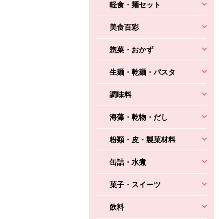
軽食・麺セット
美食百彩
惣菜・おかず
生麺・乾麺・パスタ
調味料
海藻・乾物・だし
粉類・皮・製菓材料
缶詰・水煮
菓子・スイーツ
飲料