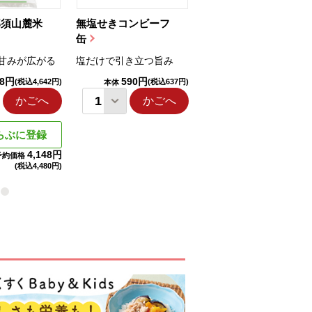
那須山麓米
無塩せきコンビーフ
ちゅるっと飲むゼリ
缶
ー（りんご...
甘みが広がる
塩だけで引き立つ旨み
国産りんご果汁を使用
98円
590円
1,114円
(税込4,642円)
(税込637円)
(税込1,203円
本体
本体
かごへ
かごへ
かごへ
らぶに登録
4,148円
予約価格
(税込
4,480円)