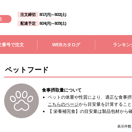
注文締切
8/17(月)
～
8/22(土)
週
配達予定
8/24(月)
～
8/29(土)
文番号で注文
WEBカタログ
ランキン
ペットフード
食事摂取量について
ペットの体重や性質により、適正な食事摂
こちらのページ
から目安量を計算すること
【 栄養補完食】の目安量は製品包材から
表示件