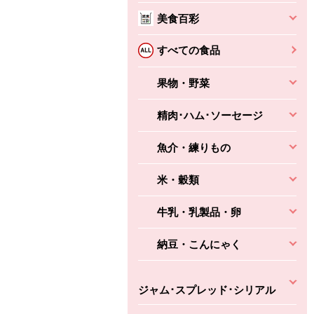
美食百彩
ちょこっと揚げ（香
ね天
バルサミコ
ばしエビ味...
さわやか
コク深くフルーティー
すべての食品
えびの風味がぶわっ！
3円
2,160円
(税込370円)
(税込2,333円)
本体
330円
果物・野菜
(税込356円)
本体
かごへ
かごへ
かごへ
精肉･ハム･ソーセージ
魚介・練りもの
米・穀類
牛乳・乳製品・卵
納豆・こんにゃく
ジャム･スプレッド･シリアル