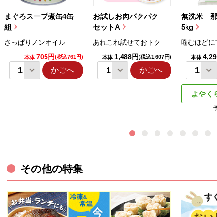
まぐろスープ煮缶4缶
お試しお肉パクパク
無洗米 
組
セットA
5kg
さっぱりノンオイル
あれこれ試せておトク
噛むほどに
705円
1,488円
4,2
(税込761円)
(税込1,607円)
本体
本体
本体
かごへ
かごへ
よやく
その他の特集