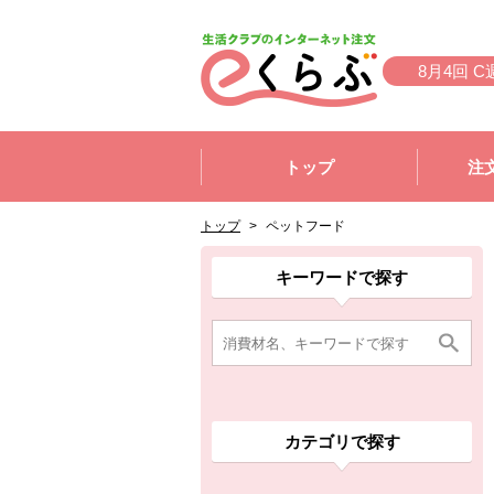
本文へジャンプする。
ページの先頭です。
8月4回 C
ここからサイト内共通メニューです。
サイト内共通メニューをスキップする
トップ
注
サイト内共通メニューここまで。
ここから現在位置です。
現在位置ここまで
トップ
>
ペットフード
ここから消費材検索メニューです。
消費材検索メニューここまで。
ここから本文です。
ここから組合員向けメニューです。
組合員向けメニューここまで。
ここから本文です。
キーワードで探す
カテゴリで探す