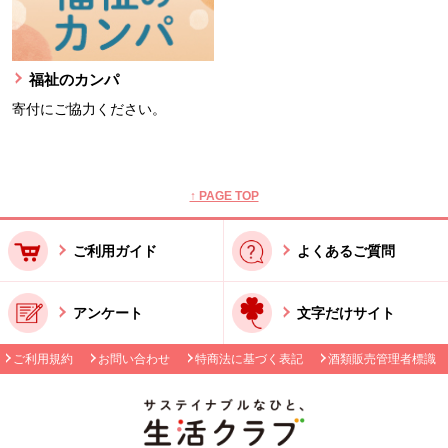
福祉のカンパ
寄付にご協力ください。
本文ここまで。
ここから共通フッターメニューです。
↑ PAGE TOP
ご利用ガイド
よくあるご質問
アンケート
文字だけサイト
ご利用規約
お問い合わせ
特商法に基づく表記
酒類販売管理者標識