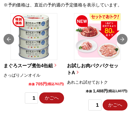
※予約価格は、直近の予約週の予定価格を表示しています。
まぐろスープ煮缶4缶組
お試しお肉パクパクセッ
トA
さっぱりノンオイル
あれこれ試せておトク
705円
)
(税込761円)
本体
1,488円
(税込1,607円)
本体
かごへ
かごへ