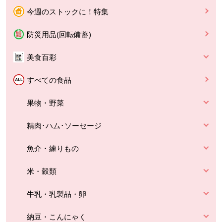
今週のストックに！特集
防災用品(回転備蓄)
美食百彩
すべての食品
果物・野菜
精肉･ハム･ソーセージ
魚介・練りもの
米・穀類
牛乳・乳製品・卵
納豆・こんにゃく