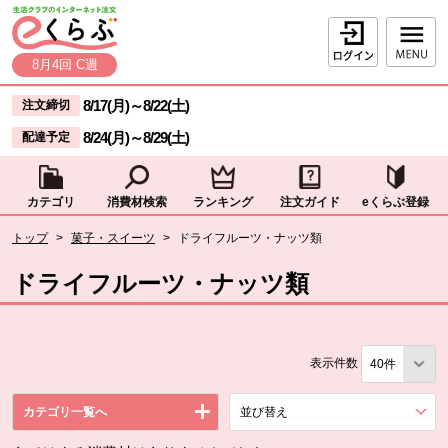
本文へジャンプする。
ページの先頭です。
ログイン
8月4回 C週
ここからサイト内共通メニューです。
サイト内共通メニューをスキップする
8/17(月)
～
8/22(土)
注文締切
8/24(月)
～
8/29(土)
配達予定
カテゴリ
消費材検索
ランキング
注文ガイド
eくらぶ登録
サイト内共通メニューここまで。
ここから現在位置です。
トップ
>
菓子・スイーツ
>
ドライフルーツ・ナッツ類
現在位置ここまで
ドライフルーツ・ナッツ類
表示件数
カテゴリ一覧へ
並び替え
を展開する。