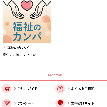
福祉のカンパ
寄付にご協力ください。
本文ここまで。
ここから共通フッターメニューです。
↑ PAGE TOP
ご利用ガイド
よくあるご質問
アンケート
文字だけサイト