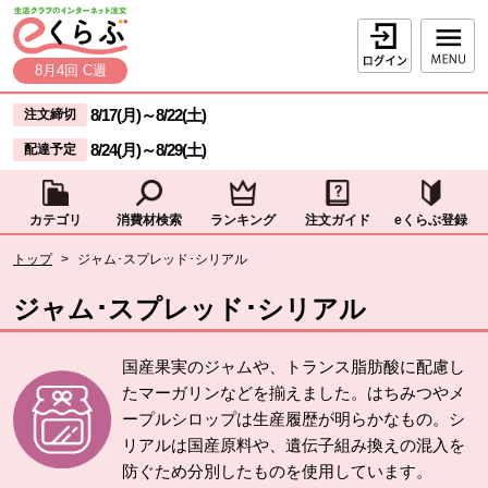
本文へジャンプする。
ページの先頭です。
ログイン
8月4回 C週
ここからサイト内共通メニューです。
サイト内共通メニューをスキップする
8/17(月)
～
8/22(土)
注文締切
8/24(月)
～
8/29(土)
配達予定
カテゴリ
消費材検索
ランキング
注文ガイド
eくらぶ登録
サイト内共通メニューここまで。
ここから現在位置です。
トップ
>
ジャム･スプレッド･シリアル
現在位置ここまで
ジャム･スプレッド･シリアル
国産果実のジャムや、トランス脂肪酸に配慮し
たマーガリンなどを揃えました。はちみつやメ
ープルシロップは生産履歴が明らかなもの。シ
リアルは国産原料や、遺伝子組み換えの混入を
防ぐため分別したものを使用しています。