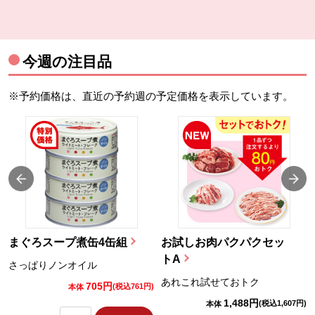
今週の注目品
※予約価格は、直近の予約週の予定価格を表示しています。
まぐろスープ煮缶4缶組
お試しお肉パクパクセッ
トA
さっぱりノンオイル
あれこれ試せておトク
705円
)
(税込761円)
本体
1,488円
(税込1,607円)
本体