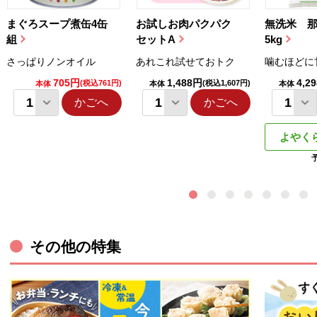
まぐろスープ煮缶4缶
お試しお肉パクパク
無洗米 
組
セットA
5kg
さっぱりノンオイル
あれこれ試せておトク
噛むほどに
705円
1,488円
4,2
(税込761円)
(税込1,607円)
本体
本体
本体
かごへ
かごへ
よやく
その他の特集