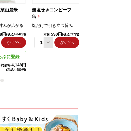
那須山麓米
無塩せきコンビーフ
ちゅるっと飲むゼリ
缶
ー（りんご...
甘みが広がる
塩だけで引き立つ旨み
国産りんご果汁を使用
98円
590円
1,114円
(税込4,642円)
(税込637円)
(税込1,203円
本体
本体
かごへ
かごへ
かごへ
らぶに登録
4,148円
予約価格
(税込
4,480円)