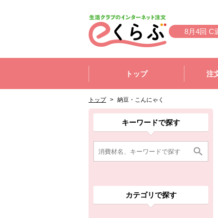
本文へジャンプする。
ページの先頭です。
8月4回 C
ここからサイト内共通メニューです。
サイト内共通メニューをスキップする
トップ
注
サイト内共通メニューここまで。
ここから現在位置です。
現在位置ここまで
トップ
>
納豆・こんにゃく
ここから消費材検索メニューです。
消費材検索メニューここまで。
ここから本文です。
ここから組合員向けメニューです。
組合員向けメニューここまで。
ここから本文です。
キーワードで探す
カテゴリで探す