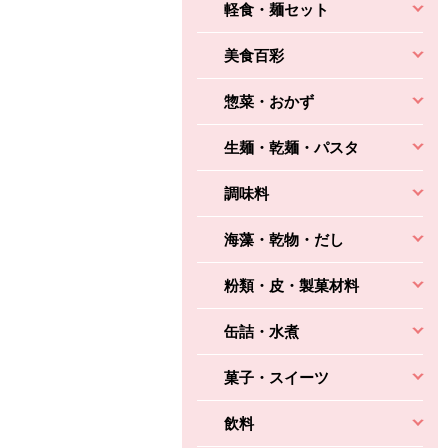
軽食・麺セット
美食百彩
惣菜・おかず
生麺・乾麺・パスタ
調味料
海藻・乾物・だし
粉類・皮・製菓材料
缶詰・水煮
菓子・スイーツ
飲料