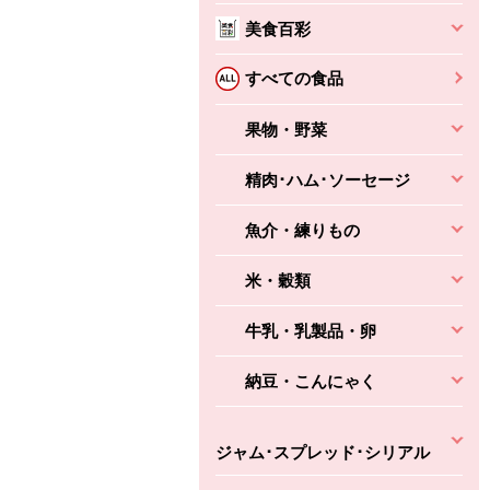
美食百彩
ちょこっと揚げ（香
ね天
バルサミコ
ばしエビ味...
さわやか
コク深くフルーティー
すべての食品
えびの風味がぶわっ！
3円
2,160円
(税込370円)
(税込2,333円)
本体
330円
果物・野菜
(税込356円)
本体
かごへ
かごへ
かごへ
精肉･ハム･ソーセージ
魚介・練りもの
米・穀類
牛乳・乳製品・卵
納豆・こんにゃく
ジャム･スプレッド･シリアル