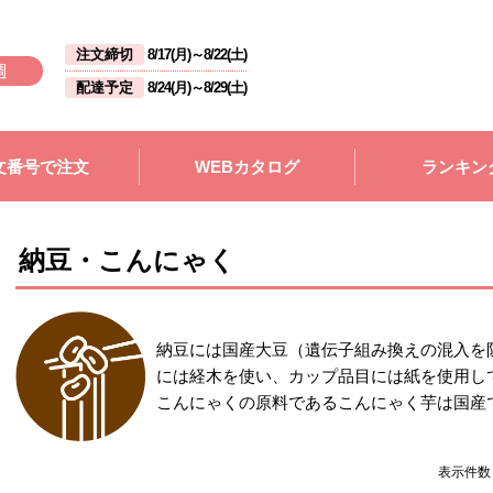
注文締切
8/17(月)
～
8/22(土)
週
配達予定
8/24(月)
～
8/29(土)
文番号で注文
WEBカタログ
ランキン
納豆・こんにゃく
納豆には国産大豆（遺伝子組み換えの混入を
には経木を使い、カップ品目には紙を使用し
こんにゃくの原料であるこんにゃく芋は国産
表示件