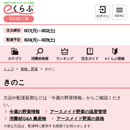
本文へジャンプする。
ページの先頭です。
ログイン
8月4回 C週
ここからサイト内共通メニューです。
サイト内共通メニューをスキップする
8/17(月)
～
8/22(土)
注文締切
8/24(月)
～
8/29(土)
配達予定
カテゴリ
消費材検索
ランキング
注文ガイド
eくらぶ登録
サイト内共通メニューここまで。
ここから現在位置です。
トップ
>
果物・野菜
>
きのこ
現在位置ここまで
きのこ
欠品や配達延期などは「今週の野菜情報」からご確認くださ
い。
今週の野菜情報
アースメイド野菜の温度管理
消費材Q&A 農産物
アースメイド野菜の規格
※急な欠品は、配達時に配布する紙面でお知らせします。