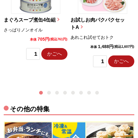
まぐろスープ煮缶4缶組
お試しお肉パクパクセッ
トA
さっぱりノンオイル
あれこれ試せておトク
705円
)
(税込761円)
本体
1,488円
(税込1,607円)
本体
かごへ
かごへ
その他の特集