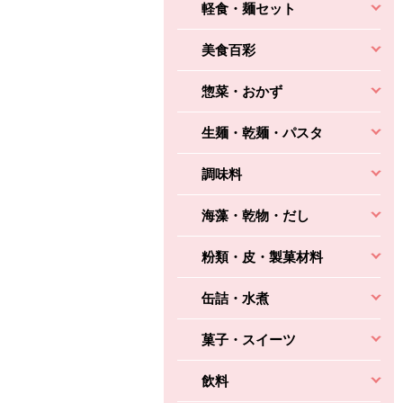
軽食・麺セット
美食百彩
惣菜・おかず
生麺・乾麺・パスタ
調味料
海藻・乾物・だし
粉類・皮・製菓材料
缶詰・水煮
菓子・スイーツ
飲料