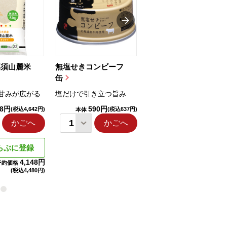
那須山麓米
無塩せきコンビーフ
ちゅるっと飲むゼリ
缶
ー（りんご...
甘みが広がる
塩だけで引き立つ旨み
国産りんご果汁を使用
98円
590円
1,114円
(税込4,642円)
(税込637円)
(税込1,203円
本体
本体
かごへ
かごへ
かごへ
らぶに登録
4,148円
予約価格
(税込
4,480円)