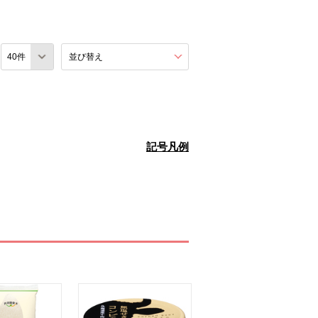
数
並び替え
を展開する。
記号凡例