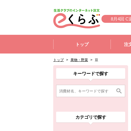
本文へジャンプする。
ページの先頭です。
8月4回 C
ここからサイト内共通メニューです。
サイト内共通メニューをスキップする
トップ
注
サイト内共通メニューここまで。
ここから現在位置です。
現在位置ここまで
トップ
>
果物・野菜
>
豆
ここから消費材検索メニューです。
消費材検索メニューここまで。
ここから本文です。
ここから組合員向けメニューです。
組合員向けメニューここまで。
ここから本文です。
キーワードで探す
カテゴリで探す