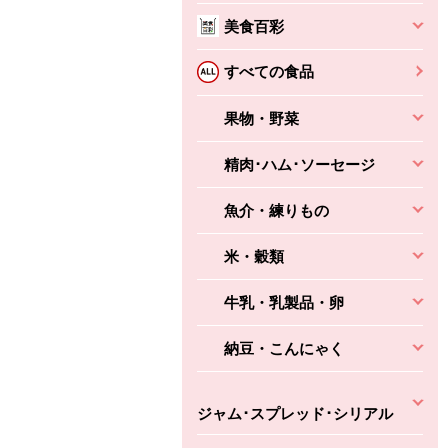
美食百彩
すべての食品
果物・野菜
ちょこっと揚げ（香
ね天
バルサミコ
ばしエビ味...
精肉･ハム･ソーセージ
さわやか
コク深くフルーティー
えびの風味がぶわっ！
3円
2,160円
(税込370円)
(税込2,333円)
本体
魚介・練りもの
330円
(税込356円)
本体
かごへ
かごへ
かごへ
米・穀類
牛乳・乳製品・卵
納豆・こんにゃく
ジャム･スプレッド･シリアル