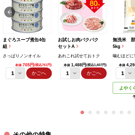
まぐろスープ煮缶4缶
お試しお肉パクパク
無洗米 
組
セットA
5kg
さっぱりノンオイル
あれこれ試せておトク
噛むほどに
705円
1,488円
4,2
(税込761円)
(税込1,607円)
本体
本体
本体
かごへ
かごへ
よやく
その他の特集