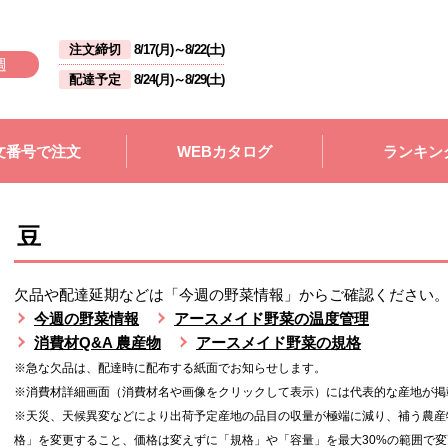
注文締切
8/17(月)
～
8/22(土)
週
配達予定
8/24(月)
～
8/29(土)
文番号で注文
WEBカタログ
ランキン
豆
欠品や配達延期などは「今週の野菜情報」からご確認ください
今週の野菜情報
アースメイド野菜の温度管理
消費材Q&A 農産物
アースメイド野菜の規格
※急な欠品は、配達時に配布する紙面でお知らせします。
※消費材詳細画面（消費材名や画像をクリックして表示）には代表的な産地が掲
※天災、天候異変などにより出荷予定産地の品目の収量が極端に減り、補う農産
格」を変更すること、価格は変えずに「規格」や「容量」を最大30%の範囲で