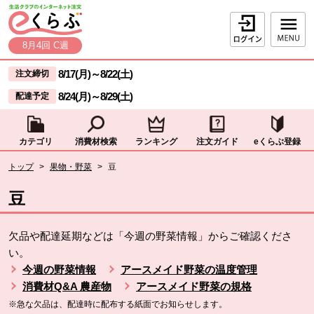
本文へジャンプする。
ページの先頭です。
ログイン
8月4回 C週
ここからサイト内共通メニューです。
サイト内共通メニューをスキップする
8/17(月)
～
8/22(土)
注文締切
8/24(月)
～
8/29(土)
配達予定
カテゴリ
消費材検索
ランキング
注文ガイド
eくらぶ登録
サイト内共通メニューここまで。
ここから現在位置です。
トップ
>
果物・野菜
>
豆
現在位置ここまで
豆
欠品や配達延期などは「今週の野菜情報」からご確認くださ
い。
今週の野菜情報
アースメイド野菜の温度管理
消費材Q&A 農産物
アースメイド野菜の規格
※急な欠品は、配達時に配布する紙面でお知らせします。