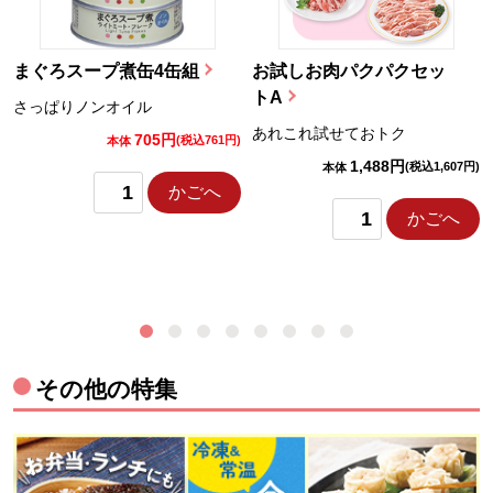
まぐろスープ煮缶4缶組
お試しお肉パクパクセッ
トA
さっぱりノンオイル
あれこれ試せておトク
705円
)
(税込761円)
本体
1,488円
(税込1,607円)
本体
かごへ
かごへ
その他の特集