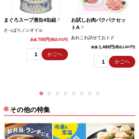
まぐろスープ煮缶4缶組
お試しお肉パクパクセッ
トA
さっぱりノンオイル
あれこれ試せておトク
705円
)
(税込761円)
本体
1,488円
(税込1,607円)
本体
かごへ
かごへ
その他の特集