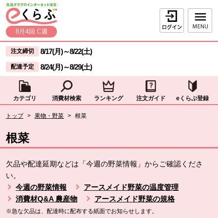
本文へジャンプする。
ページの先頭です。
ログイン
8月4回 C週
ここからサイト内共通メニューです。
サイト内共通メニューをスキップする
8/17(月)
～
8/22(土)
注文締切
8/24(月)
～
8/29(土)
配達予定
カテゴリ
消費材検索
ランキング
注文ガイド
eくらぶ登録
サイト内共通メニューここまで。
ここから現在位置です。
トップ
>
果物・野菜
>
根菜
現在位置ここまで
根菜
欠品や配達延期などは「今週の野菜情報」からご確認くださ
い。
今週の野菜情報
アースメイド野菜の温度管理
消費材Q&A 農産物
アースメイド野菜の規格
※急な欠品は、配達時に配布する紙面でお知らせします。