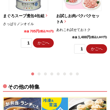
まぐろスープ煮缶4缶組
お試しお肉パクパクセッ
トA
さっぱりノンオイル
あれこれ試せておトク
705円
)
(税込761円)
本体
1,488円
(税込1,607円)
本体
かごへ
かごへ
その他の特集