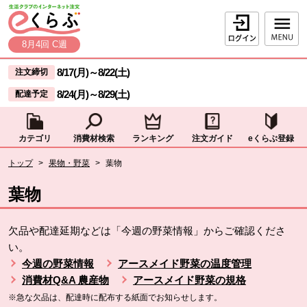
本文へジャンプする。
ページの先頭です。
ログイン
8月4回 C週
ここからサイト内共通メニューです。
サイト内共通メニューをスキップする
8/17(月)
～
8/22(土)
注文締切
8/24(月)
～
8/29(土)
配達予定
カテゴリ
消費材検索
ランキング
注文ガイド
eくらぶ登録
サイト内共通メニューここまで。
ここから現在位置です。
トップ
>
果物・野菜
>
葉物
現在位置ここまで
葉物
欠品や配達延期などは「今週の野菜情報」からご確認くださ
い。
今週の野菜情報
アースメイド野菜の温度管理
消費材Q&A 農産物
アースメイド野菜の規格
※急な欠品は、配達時に配布する紙面でお知らせします。