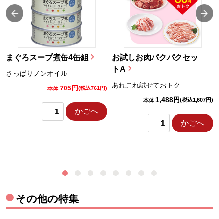
まぐろスープ煮缶4缶組
お試しお肉パクパクセッ
トA
さっぱりノンオイル
あれこれ試せておトク
705円
)
(税込761円)
本体
1,488円
(税込1,607円)
本体
かごへ
かごへ
その他の特集