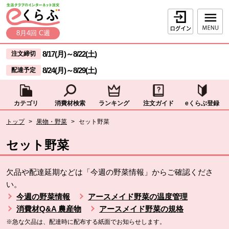
本文へジャンプする。
ページの先頭です。
ログイン
8月4回 C週
ここからサイト内共通メニューです。
サイト内共通メニューをスキップする
8/17(月)
～
8/22(土)
注文締切
8/24(月)
～
8/29(土)
配達予定
カテゴリ
消費材検索
ランキング
注文ガイド
eくらぶ登録
サイト内共通メニューここまで。
ここから現在位置です。
トップ
>
果物・野菜
>
セット野菜
現在位置ここまで
セット野菜
欠品や配達延期などは「今週の野菜情報」からご確認くださ
い。
今週の野菜情報
アースメイド野菜の温度管理
消費材Q&A 農産物
アースメイド野菜の規格
※急な欠品は、配達時に配布する紙面でお知らせします。