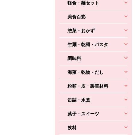
軽食・麺セット
美食百彩
惣菜・おかず
生麺・乾麺・パスタ
調味料
海藻・乾物・だし
粉類・皮・製菓材料
缶詰・水煮
菓子・スイーツ
飲料