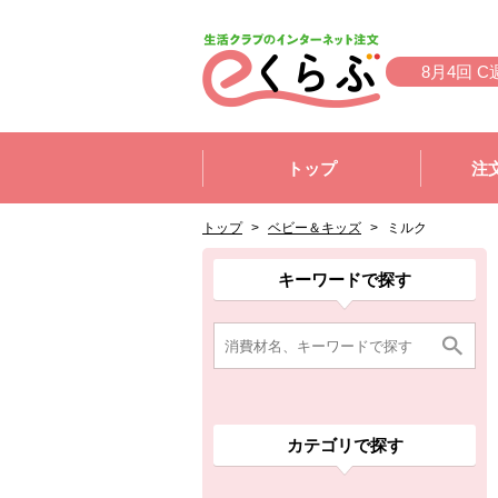
本文へジャンプする。
ページの先頭です。
8月4回 C
ここからサイト内共通メニューです。
サイト内共通メニューをスキップする
トップ
注
サイト内共通メニューここまで。
ここから現在位置です。
現在位置ここまで
トップ
>
ベビー＆キッズ
>
ミルク
ここから消費材検索メニューです。
消費材検索メニューここまで。
ここから本文です。
ここから組合員向けメニューです。
組合員向けメニューここまで。
ここから本文です。
キーワードで探す
カテゴリで探す