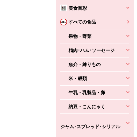
本体
かごへ
かごへ
美食百彩
かごへ
すべての食品
果物・野菜
精肉･ハム･ソーセージ
魚介・練りもの
米・穀類
牛乳・乳製品・卵
納豆・こんにゃく
ジャム･スプレッド･シリアル