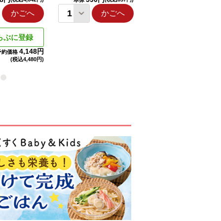
本体
本体
かごへ
かごへ
かごへ
らぶに登録
4,148円
予約価格
(税込
4,480円)