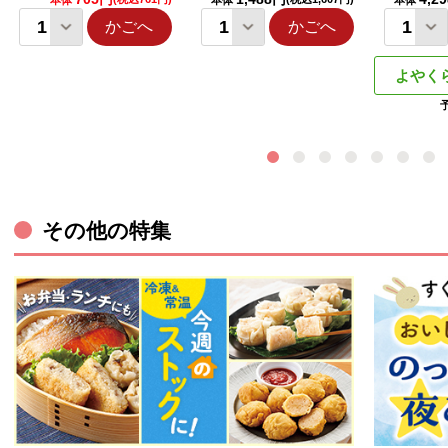
本体
本体
本体
かごへ
かごへ
よやく
その他の特集