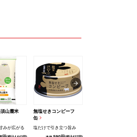
那須山麓米
無塩せきコンビーフ
ちゅるっと飲むゼリ
缶
ー（りんご...
甘みが広がる
塩だけで引き立つ旨み
国産りんご果汁を使用
98円
590円
1,114円
(税込4,642円)
(税込637円)
(税込1,203円