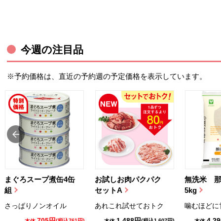
今週の注目品
※予約価格は、直近の予約週の予定価格を表示しています。
まぐろスープ煮缶4缶
お試しお肉パクパク
無洗米 
組
セットA
5kg
さっぱりノンオイル
あれこれ試せておトク
噛むほどに
705円
1,488円
4,2
(税込761円)
(税込1,607円)