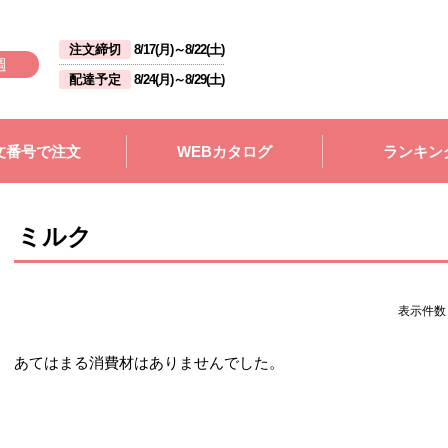
注文締切
8/17(月)
～
8/22(土)
週
配達予定
8/24(月)
～
8/29(土)
文番号で注文
WEBカタログ
ランキン
ミルク
表示件
あてはまる消費材はありませんでした。