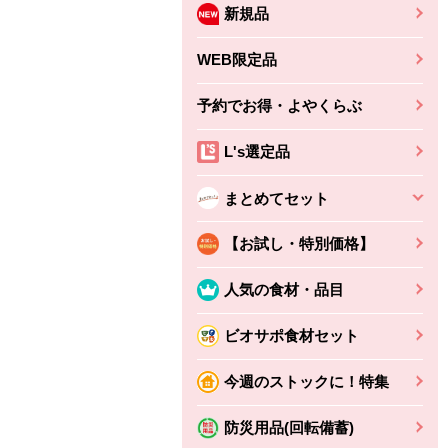
新規品
WEB限定品
予約でお得・よやくらぶ
L's選定品
まとめてセット
【お試し・特別価格】
人気の食材・品目
ビオサポ食材セット
ちょこっと揚げ（香
ね天
バルサミコ
今週のストックに！特集
ばしエビ味...
さわやか
コク深くフルーティー
えびの風味がぶわっ！
3円
2,160円
防災用品(回転備蓄)
(税込370円)
(税込2,333円)
本体
330円
(税込356円)