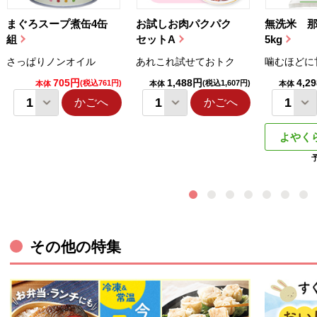
まぐろスープ煮缶4缶
お試しお肉パクパク
無洗米 
組
セットA
5kg
さっぱりノンオイル
あれこれ試せておトク
噛むほどに
705円
1,488円
4,2
(税込761円)
(税込1,607円)
本体
本体
本体
かごへ
かごへ
よやく
その他の特集