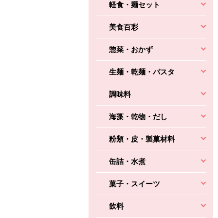
軽食・麺セット
美食百彩
惣菜・おかず
生麺・乾麺・パスタ
調味料
海藻・乾物・だし
粉類・皮・製菓材料
缶詰・水煮
菓子・スイーツ
飲料