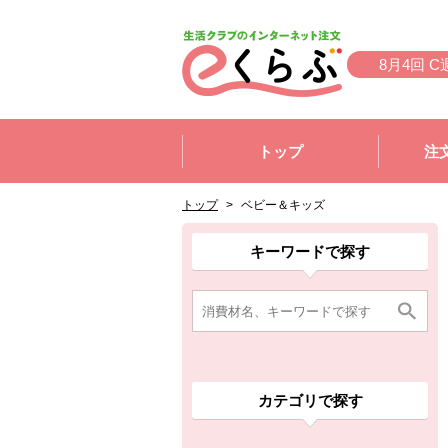
本文へジャンプする。
ページの先頭です。
8月4回 C
ここからサイト内共通メニューです。
サイト内共通メニューをスキップする
トップ
注
サイト内共通メニューここまで。
ここから現在位置です。
現在位置ここまで
トップ
>
ベビー＆キッズ
ここから消費材検索メニューです。
消費材検索メニューここまで。
ここから本文です。
ここから組合員向けメニューです。
組合員向けメニューここまで。
ここから本文です。
キーワードで探す
カテゴリで探す