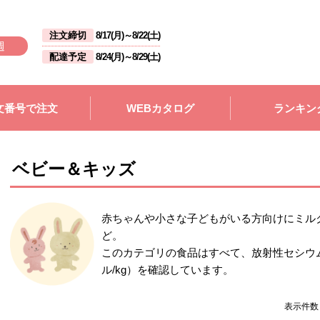
注文締切
8/17(月)
～
8/22(土)
週
配達予定
8/24(月)
～
8/29(土)
文番号で注文
WEBカタログ
ランキン
ベビー＆キッズ
赤ちゃんや小さな子どもがいる方向けにミル
ど。
このカテゴリの食品はすべて、放射性セシウ
ル/kg）を確認しています。
表示件