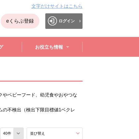
文字だけサイトはこちら
eくらぶ登録
ログイン
グ
お役立ち情報
クやベビーフード、幼児食やおやつな
ムの不検出（検出下限目標値1ベクレ
数
並び替え
を展開する。