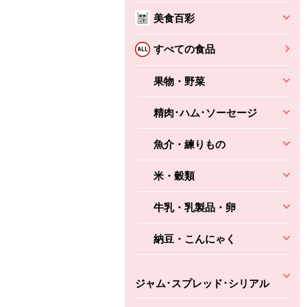
美食百彩
ちょこっと揚げ（香
ね天
バルサミコ
ばしエビ味...
さわやか
コク深くフルーティー
すべての食品
えびの風味がぶわっ！
3円
2,160円
(税込370円)
(税込2,333円)
本体
330円
果物・野菜
(税込356円)
本体
かごへ
かごへ
かごへ
精肉･ハム･ソーセージ
魚介・練りもの
米・穀類
牛乳・乳製品・卵
納豆・こんにゃく
ジャム･スプレッド･シリアル