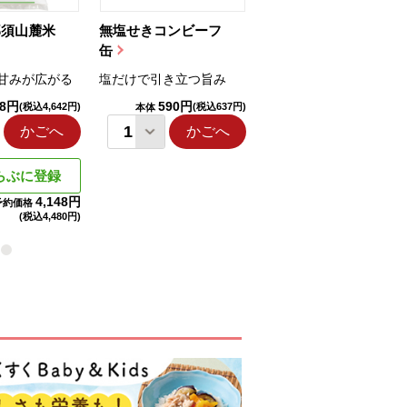
那須山麓米
無塩せきコンビーフ
ちゅるっと飲むゼリ
缶
ー（りんご...
甘みが広がる
塩だけで引き立つ旨み
国産りんご果汁を使用
98円
590円
1,114円
(税込4,642円)
(税込637円)
(税込1,203円
本体
本体
かごへ
かごへ
かごへ
らぶに登録
4,148円
予約価格
(税込
4,480円)