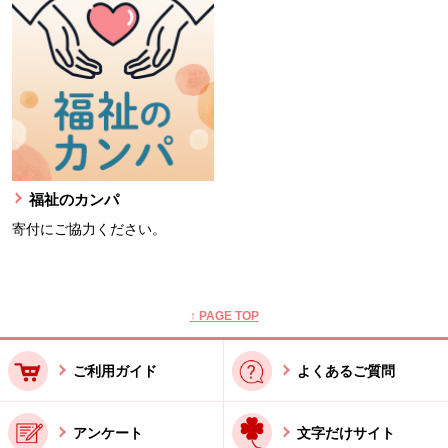
福祉のカンパ
寄付にご協力ください。
本文ここまで。
ここから共通フッターメニューです。
↑ PAGE TOP
ご利用ガイド
よくあるご質問
アンケート
文字だけサイト