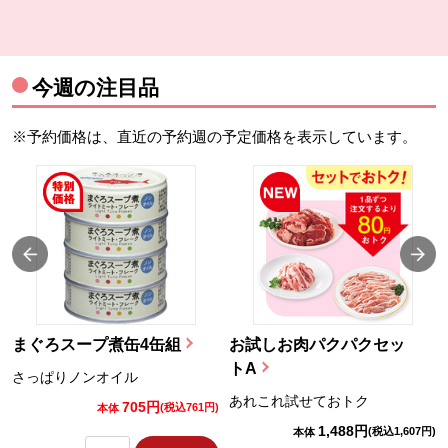
今週の注目品
※予約価格は、直近の予約週の予定価格を表示しています。
まぐろスープ煮缶4缶組
お試しお肉パクパクセッ
トA
さっぱりノンオイル
あれこれ試せておトク
705円
)
(税込761円)
本体
1,488円
(税込1,607円)
本体