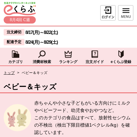
本文へジャンプする。
ページの先頭です。
ログイン
8月4回 C週
ここからサイト内共通メニューです。
サイト内共通メニューをスキップする
8/17(月)
～
8/22(土)
注文締切
8/24(月)
～
8/29(土)
配達予定
カテゴリ
消費材検索
ランキング
注文ガイド
eくらぶ登録
サイト内共通メニューここまで。
ここから現在位置です。
トップ
>
ベビー＆キッズ
現在位置ここまで
ベビー＆キッズ
赤ちゃんや小さな子どもがいる方向けにミルク
やベビーフード、幼児食やおやつなど。
このカテゴリの食品はすべて、放射性セシウム
の不検出（検出下限目標値1ベクレル/kg）を確
認しています。