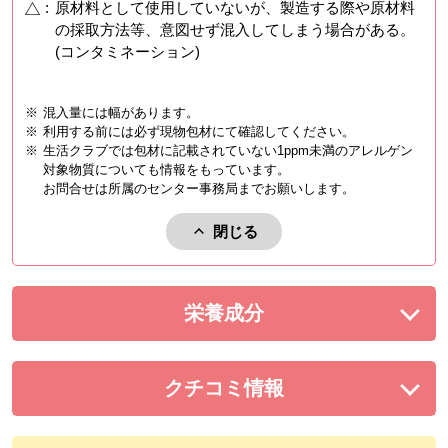
:
原材料として使用していないが、製造する際や原材料
の採取方法等、意図せず混入してしまう場合がある。
(コンタミネーション)
※
混入量には幅があります。
※
利用する前には必ず現物包材にて確認してください。
※
生活クラブでは包材に記載されていない1ppm未満のアレルゲン
対象物質についても情報をもっています。
お問合せは所属のセンター事務局までお願いします。
閉じる
アレルゲンを閉じる。
栄養成分
を展開する。
クチコミ情報
を展開する。