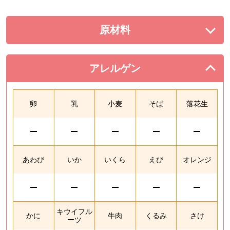
原材料
を展開する。
アレルゲン
を閉じる。
卵
乳
小麦
そば
落花生
あわび
いか
いくら
えび
オレンジ
キウイフル
かに
牛肉
くるみ
さけ
ーツ