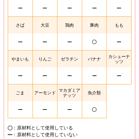
さば
大豆
鶏肉
豚肉
もも
カシューナ
やまいも
りんご
ゼラチン
バナナ
ッツ
マカダミア
ごま
アーモンド
魚介類
ナッツ
:
原材料として使用している
:
原材料として使用していない