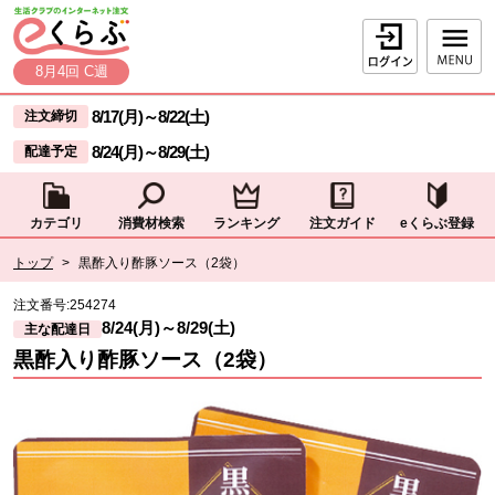
本文へジャンプする。
ページの先頭です。
ログイン
8月4回 C週
ここからサイト内共通メニューです。
サイト内共通メニューをスキップする
8/17(月)
～
8/22(土)
注文締切
8/24(月)
～
8/29(土)
配達予定
カテゴリ
消費材検索
ランキング
注文ガイド
eくらぶ登録
サイト内共通メニューここまで。
ここから現在位置です。
トップ
>
黒酢入り酢豚ソース（2袋）
現在位置ここまで
注文番号:
254274
8/24(月)
～
8/29(土)
主な配達日
黒酢入り酢豚ソース（2袋）