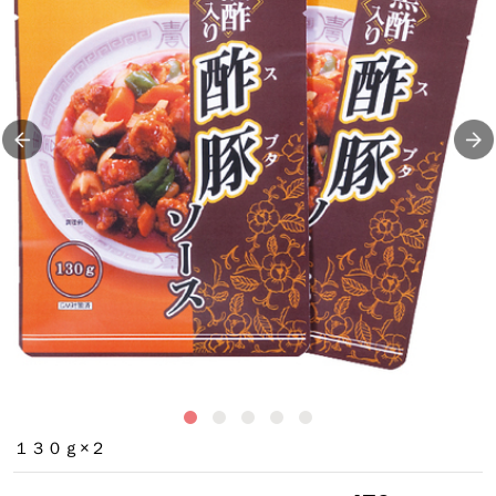
調
１３０ｇ×２