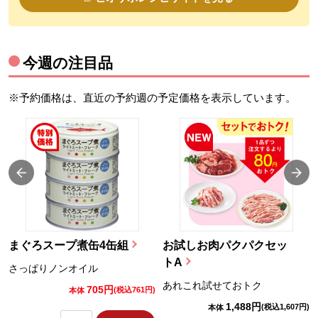
今週の注目品
※予約価格は、直近の予約週の予定価格を表示しています。
まぐろスープ煮缶4缶組
お試しお肉パクパクセッ
トA
さっぱりノンオイル
あれこれ試せておトク
705円
)
(税込761円)
本体
1,488円
(税込1,607円)
本体