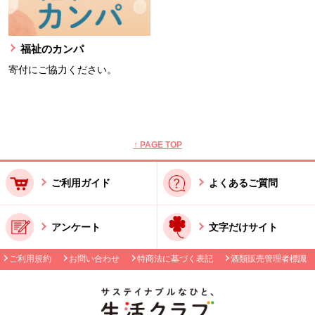
福祉のカンパ
寄付にご協力ください。
本文ここまで。
ここから共通フッターメニューです。
↑ PAGE TOP
ご利用ガイド
よくあるご質問
アンケート
文字だけサイト
ご利用規約
お問い合わせ
特商法に基づく表記
酒類販売管理者標識