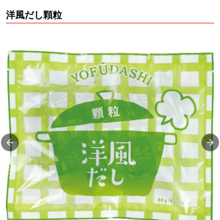
洋風だし顆粒