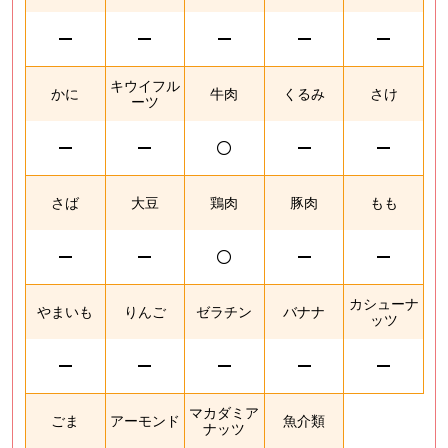
キウイフル
かに
牛肉
くるみ
さけ
ーツ
さば
大豆
鶏肉
豚肉
もも
カシューナ
やまいも
りんご
ゼラチン
バナナ
ッツ
マカダミア
ごま
アーモンド
魚介類
ナッツ