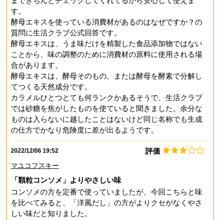
まできちんとチェックしてくれてるから安心して使えま
す。
酵母エキスを使っている消費材があるのはなぜですか？の
質問に生活クラブ公式回答です。
酵母エキスは、うま味だけを精製した食品添加物ではない
ことから、味の調整のために消費材の原料に使用される場
合があります。
酵母エキスは、酵母そのもの、または酵母を酵素で分解し
てつくる天然成分です。
カラメルひとつとても何ランクかあるそうで、生活クラブ
では砂糖を焦がしたものを使ていると聞きました。余分な
ものは入らないに越したことはないけど同じ名称でも生成
の仕方でかなり危険度に差が出るようです。
評価
2022/12/06 19:52
マユコフスキー
「顆粒コンソメ」よりやさしい味
コンソメの方を定番で使っていましたが、今回こちらと味
を比べてみると、「洋風だし」の方がよりクセがなくやさ
しい味だと知りました。