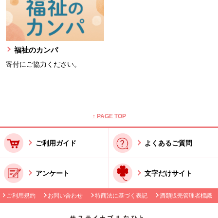
福祉のカンパ
寄付にご協力ください。
本文ここまで。
ここから共通フッターメニューです。
↑ PAGE TOP
ご利用ガイド
よくあるご質問
アンケート
文字だけサイト
ご利用規約
お問い合わせ
特商法に基づく表記
酒類販売管理者標識