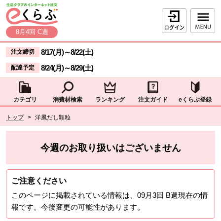
本文へジャンプする。
ページの先頭です。
ログイン
8月4回 C週
ここからサイト内共通メニューです。
サイト内共通メニューをスキップする
8/17(月)
～
8/22(土)
注文締切
8/24(月)
～
8/29(土)
配達予定
カテゴリ
消費材検索
ランキング
注文ガイド
eくらぶ登録
サイト内共通メニューここまで。
ここから現在位置です。
トップ
>
洋風だし顆粒
現在位置ここまで
今週のお取り扱いはございません
ご注意ください
このページに掲載されている情報は、
09月3回 B週
現在の情
報です。今後変更の可能性があります。