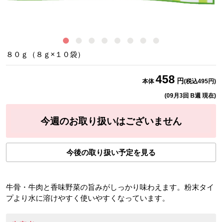
イ
８０ｇ（８ｇ×１０袋）
458
円
本体
(税込
495
円)
(
09月3回 B週
現在)
今週のお取り扱いはございません
今後の取り扱い予定を見る
牛骨・牛肉と香味野菜の旨みがしっかり味わえます。粉末タイ
プより水に溶けやすく使いやすくなっています。