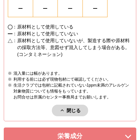
:
原材料として使用している
:
原材料として使用していない
:
原材料として使用していないが、製造する際や原材料
の採取方法等、意図せず混入してしまう場合がある。
(コンタミネーション)
※
混入量には幅があります。
※
利用する前には必ず現物包材にて確認してください。
※
生活クラブでは包材に記載されていない1ppm未満のアレルゲン
対象物質についても情報をもっています。
お問合せは所属のセンター事務局までお願いします。
閉じる
アレルゲンを閉じる。
栄養成分
を展開する。