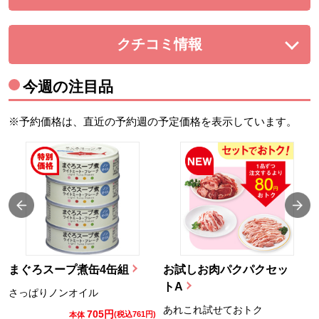
クチコミ情報
を展開する。
今週の注目品
※予約価格は、直近の予約週の予定価格を表示しています。
まぐろスープ煮缶4缶組
お試しお肉パクパクセッ
トA
さっぱりノンオイル
あれこれ試せておトク
705円
)
(税込761円)
本体