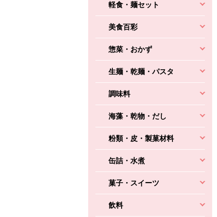
軽食・麺セット
美食百彩
惣菜・おかず
生麺・乾麺・パスタ
調味料
海藻・乾物・だし
粉類・皮・製菓材料
缶詰・水煮
菓子・スイーツ
飲料