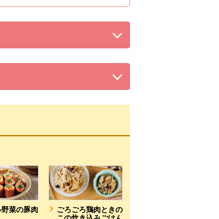
る。
る。
ル野菜の豚肉
ごろごろ鶏肉ときの
この炊き込みごはん