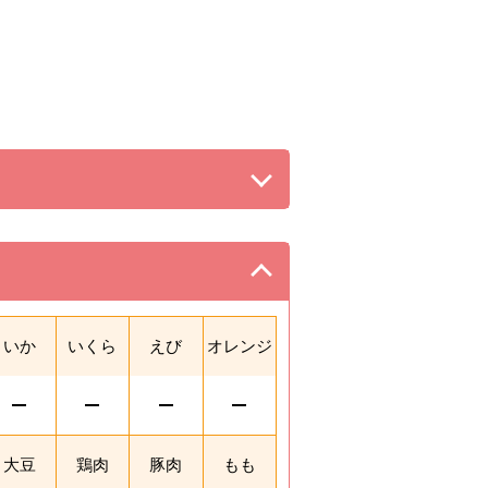
る。
。
いか
いくら
えび
オレンジ
大豆
鶏肉
豚肉
もも