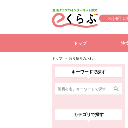
本文へジャンプする。
ページの先頭です。
8月4回 C
ここからサイト内共通メニューです。
サイト内共通メニューをスキップする
トップ
注
サイト内共通メニューここまで。
ここから現在位置です。
現在位置ここまで
トップ
>
照り焼きのたれ
ここから消費材検索メニューです。
消費材検索メニューここまで。
ここから本文です。
ここから組合員向けメニューです。
組合員向けメニューここまで。
ここから本文です。
キーワードで探す
カテゴリで探す