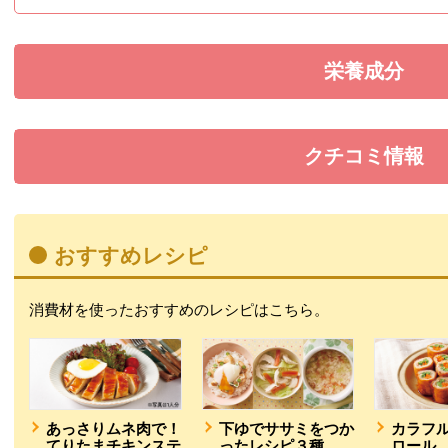
栄養成分
を展開す
クチコミ情報
を展開す
おすすめレシピ
消費材を使ったおすすめのレシピはこちら。
あっさりムネ肉で！
下ゆでササミをつか
カラフ
てりたまチキンステ
ったレシピ３種
ロール