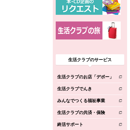
ちょこっと揚げ（香
ね天
バルサミコ
ばしエビ味...
さわやか
コク深くフルーティー
えびの風味がぶわっ！
3円
2,160円
(税込370円)
(税込2,333円)
本体
330円
(税込356円)
本体
かごへ
かごへ
かごへ
生活クラブのサービス
生活クラブのお店「デポー」
別のウィンドウで開きます。
生活クラブでんき
別のウィンドウで開きます。
みんなでつくる福祉事業
別のウィンドウで開きます。
生活クラブの共済・保険
別のウィンドウで開きます。
終活サポート
別のウィンドウで開きます。