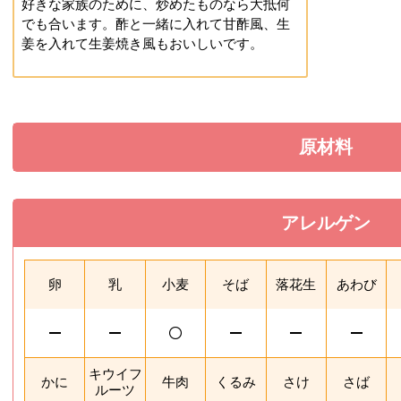
好きな家族のために、炒めたものなら大抵何
でも合います。酢と一緒に入れて甘酢風、生
姜を入れて生姜焼き風もおいしいです。
原材料
を展開す
アレルゲン
を閉じる
卵
乳
小麦
そば
落花生
あわび
キウイフ
かに
牛肉
くるみ
さけ
さば
ルーツ