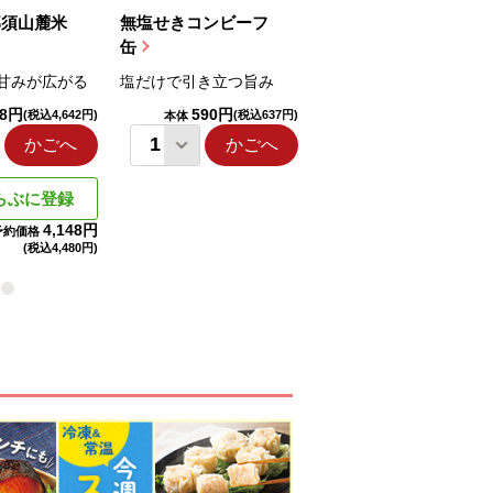
那須山麓米
無塩せきコンビーフ
ちゅるっと飲むゼリ
缶
ー（りんご...
甘みが広がる
塩だけで引き立つ旨み
国産りんご果汁を使用
98円
590円
1,114円
(税込4,642円)
(税込637円)
(税込1,203円
本体
本体
かごへ
かごへ
かごへ
らぶに登録
4,148円
予約価格
(税込
4,480円)