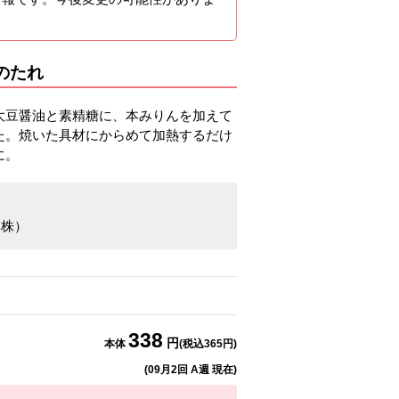
のたれ
大豆醤油と素精糖に、本みりんを加えて
た。焼いた具材にからめて加熱するだけ
に。
る
（株）
338
円
本体
(税込
365
円)
(
09月2回 A週
現在)