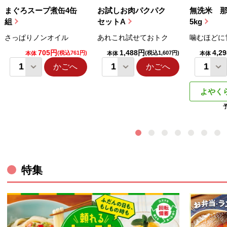
まぐろスープ煮缶4缶
お試しお肉パクパク
無洗米 
組
セットA
5kg
さっぱりノンオイル
あれこれ試せておトク
噛むほどに
705円
1,488円
4,2
(税込761円)
(税込1,607円)
本体
本体
本体
かごへ
かごへ
よやく
特集