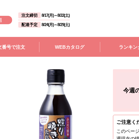
注文締切
8/17(月)
～
8/22(土)
週
配達予定
8/24(月)
～
8/29(土)
文番号で注文
WEBカタログ
ランキン
今週
ご注意く
このペー
週
現在の