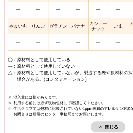
カシュー
やまいも
りんご
ゼラチン
バナナ
ごま
ナッツ
:
原材料として使用している
:
原材料として使用していない
:
原材料として使用していないが、製造する際や原材料の採
場合がある。(コンタミネーション)
※
混入量には幅があります。
※
利用する前には必ず現物包材にて確認してください。
※
生活クラブでは包材に記載されていない1ppm未満のアレルゲン対象
お問合せは所属のセンター事務局までお願いします。
閉じる
アレルゲン