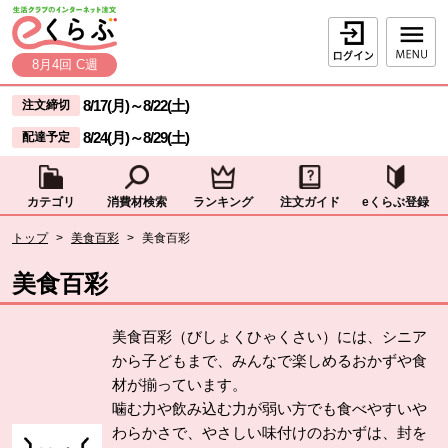
本文へジャンプする。
ページの先頭です。
ログイン
8月4回 C週
ここからサイト内共通メニューです。
サイト内共通メニューをスキップする
8/17(月)
～
8/22(土)
注文締切
8/24(月)
～
8/29(土)
配達予定
カテゴリ
消費材検索
ランキング
注文ガイド
eくらぶ登録
サイト内共通メニューここまで。
ここから現在位置です。
トップ
>
美食百彩
>
美食百彩
現在位置ここまで
美食百彩
美食百彩（びしょくひゃくさい）には、シニア
から子どもまで、みんなで楽しめるおかずや食
材が揃っています。
噛む力や飲み込む力が弱い方でも食べやすいや
わらかさで、やさしい味付けのおかずは、封を