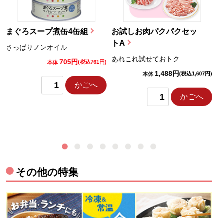
まぐろスープ煮缶4缶組
お試しお肉パクパクセッ
トA
さっぱりノンオイル
あれこれ試せておトク
705円
)
(税込761円)
本体
1,488円
(税込1,607円)
本体
かごへ
かごへ
その他の特集