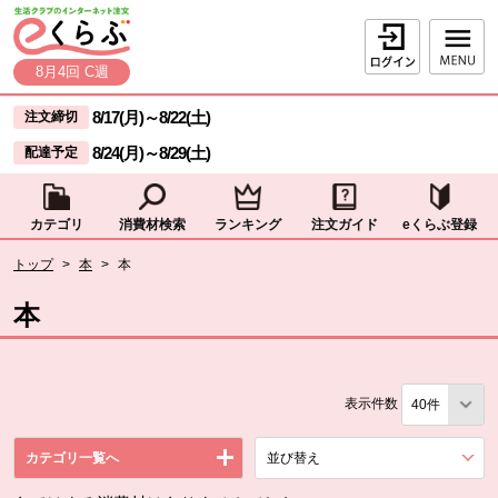
本文へジャンプする。
ページの先頭です。
ログイン
8月4回 C週
ここからサイト内共通メニューです。
サイト内共通メニューをスキップする
8/17(月)
～
8/22(土)
注文締切
8/24(月)
～
8/29(土)
配達予定
カテゴリ
消費材検索
ランキング
注文ガイド
eくらぶ登録
サイト内共通メニューここまで。
ここから現在位置です。
トップ
>
本
>
本
現在位置ここまで
本
表示件数
カテゴリ一覧へ
並び替え
を展開する。