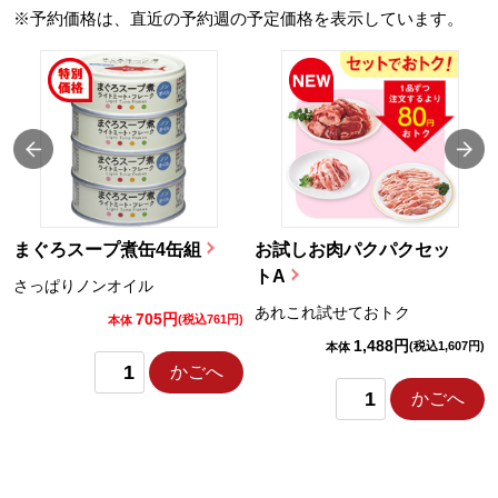
※予約価格は、直近の予約週の予定価格を表示しています。
まぐろスープ煮缶4缶組
お試しお肉パクパクセッ
トA
さっぱりノンオイル
あれこれ試せておトク
705円
)
(税込761円)
本体
1,488円
(税込1,607円)
本体
かごへ
かごへ