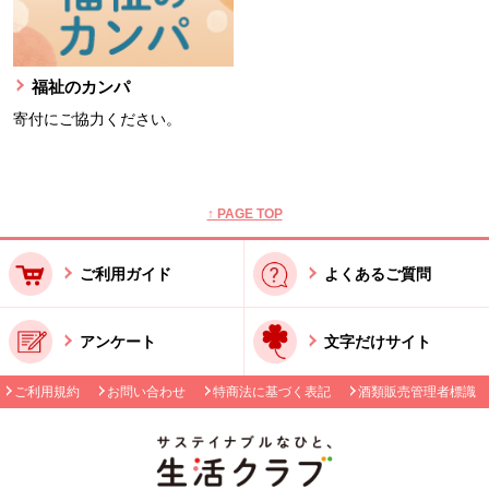
福祉のカンパ
寄付にご協力ください。
本文ここまで。
ここから共通フッターメニューです。
↑ PAGE TOP
ご利用ガイド
よくあるご質問
アンケート
文字だけサイト
ご利用規約
お問い合わせ
特商法に基づく表記
酒類販売管理者標識