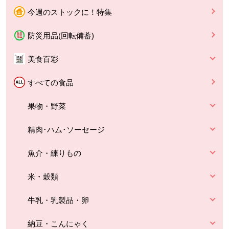
今週のストックに！特集
防災用品(回転備蓄)
美食百彩
すべての食品
果物・野菜
精肉･ハム･ソーセージ
魚介・練りもの
米・穀類
牛乳・乳製品・卵
納豆・こんにゃく