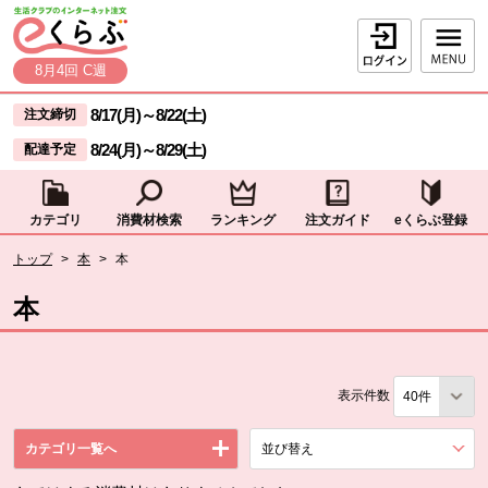
本文へジャンプする。
ページの先頭です。
ログイン
8月4回 C週
ここからサイト内共通メニューです。
サイト内共通メニューをスキップする
8/17(月)
～
8/22(土)
注文締切
8/24(月)
～
8/29(土)
配達予定
カテゴリ
消費材検索
ランキング
注文ガイド
eくらぶ登録
サイト内共通メニューここまで。
ここから現在位置です。
トップ
>
本
>
本
現在位置ここまで
本
表示件数
カテゴリ一覧へ
並び替え
を展開する。