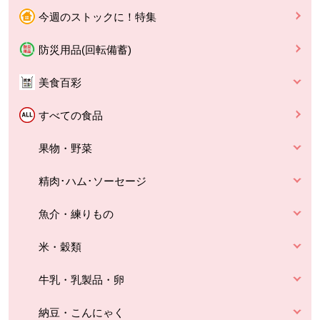
今週のストックに！特集
防災用品(回転備蓄)
美食百彩
すべての食品
果物・野菜
精肉･ハム･ソーセージ
魚介・練りもの
米・穀類
牛乳・乳製品・卵
納豆・こんにゃく