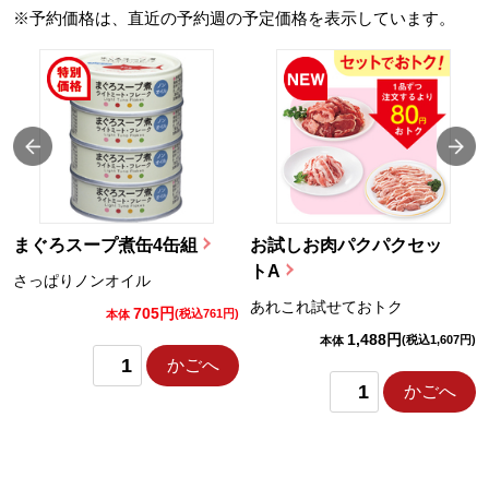
※予約価格は、直近の予約週の予定価格を表示しています。
まぐろスープ煮缶4缶組
お試しお肉パクパクセッ
トA
さっぱりノンオイル
あれこれ試せておトク
705円
)
(税込761円)
本体
1,488円
(税込1,607円)
本体
かごへ
かごへ