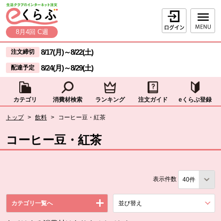
本文へジャンプする。
ページの先頭です。
ログイン
8月4回 C週
ここからサイト内共通メニューです。
サイト内共通メニューをスキップする
8/17(月)
～
8/22(土)
注文締切
8/24(月)
～
8/29(土)
配達予定
カテゴリ
消費材検索
ランキング
注文ガイド
eくらぶ登録
サイト内共通メニューここまで。
ここから現在位置です。
トップ
>
飲料
>
コーヒー豆・紅茶
現在位置ここまで
コーヒー豆・紅茶
表示件数
カテゴリ一覧へ
並び替え
を展開する。