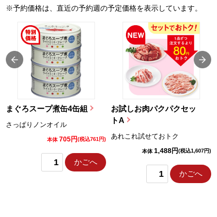
※予約価格は、直近の予約週の予定価格を表示しています。
まぐろスープ煮缶4缶組
お試しお肉パクパクセッ
トA
さっぱりノンオイル
あれこれ試せておトク
705円
)
(税込761円)
本体
1,488円
(税込1,607円)
本体
かごへ
かごへ