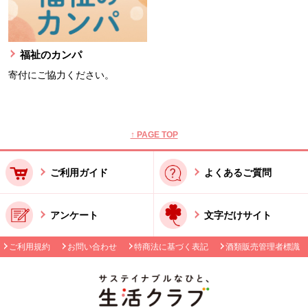
福祉のカンパ
寄付にご協力ください。
本文ここまで。
ここから共通フッターメニューです。
↑ PAGE TOP
ご利用ガイド
よくあるご質問
アンケート
文字だけサイト
ご利用規約
お問い合わせ
特商法に基づく表記
酒類販売管理者標識