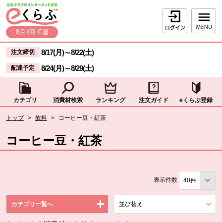
本文へジャンプする。
ページの先頭です。
ログイン
8月4回 C週
ここからサイト内共通メニューです。
サイト内共通メニューをスキップする
8/17(月)
～
8/22(土)
注文締切
8/24(月)
～
8/29(土)
配達予定
カテゴリ
消費材検索
ランキング
注文ガイド
eくらぶ登録
サイト内共通メニューここまで。
ここから現在位置です。
トップ
>
飲料
>
コーヒー豆・紅茶
現在位置ここまで
コーヒー豆・紅茶
表示件数
カテゴリ一覧へ
並び替え
を展開する。