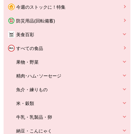
今週のストックに！特集
防災用品(回転備蓄)
美食百彩
すべての食品
果物・野菜
精肉･ハム･ソーセージ
魚介・練りもの
米・穀類
牛乳・乳製品・卵
納豆・こんにゃく