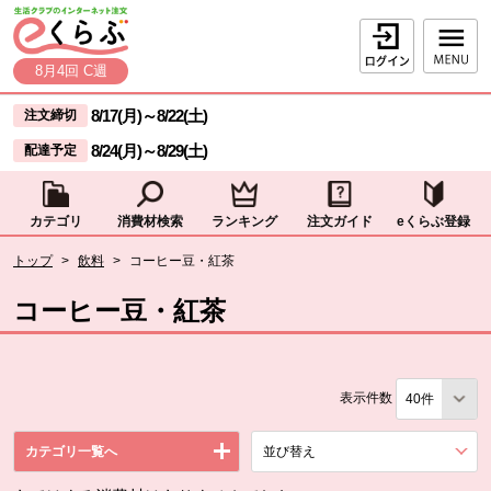
本文へジャンプする。
ページの先頭です。
ログイン
8月4回 C週
ここからサイト内共通メニューです。
サイト内共通メニューをスキップする
8/17(月)
～
8/22(土)
注文締切
8/24(月)
～
8/29(土)
配達予定
カテゴリ
消費材検索
ランキング
注文ガイド
eくらぶ登録
サイト内共通メニューここまで。
ここから現在位置です。
トップ
>
飲料
>
コーヒー豆・紅茶
現在位置ここまで
コーヒー豆・紅茶
表示件数
カテゴリ一覧へ
並び替え
を展開する。