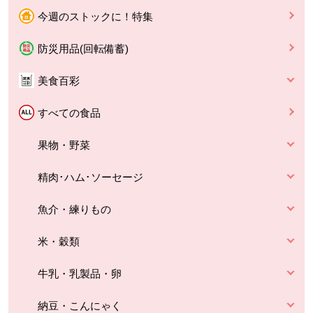
今週のストックに！特集
防災用品(回転備蓄)
美食百彩
すべての食品
果物・野菜
精肉･ハム･ソーセージ
魚介・練りもの
米・穀類
牛乳・乳製品・卵
納豆・こんにゃく