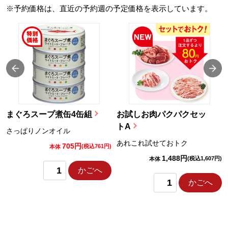
※予約価格は、直近の予約週の予定価格を表示しています。
まぐろスープ煮缶4缶組
お試しお肉パクパクセッ
トA
さっぱりノンオイル
あれこれ試せておトク
705円
)
(税込761円)
本体
1,488円
(税込1,607円)
本体
かごへ
かごへ