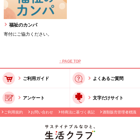
福祉のカンパ
寄付にご協力ください。
本文ここまで。
ここから共通フッターメニューです。
↑ PAGE TOP
ご利用ガイド
よくあるご質問
アンケート
文字だけサイト
ご利用規約
お問い合わせ
特商法に基づく表記
酒類販売管理者標識