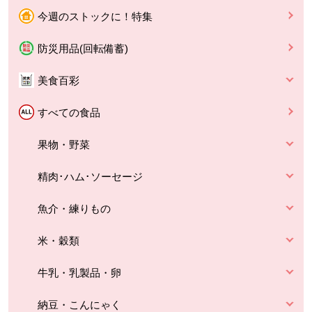
今週のストックに！特集
防災用品(回転備蓄)
美食百彩
すべての食品
果物・野菜
精肉･ハム･ソーセージ
魚介・練りもの
米・穀類
牛乳・乳製品・卵
納豆・こんにゃく