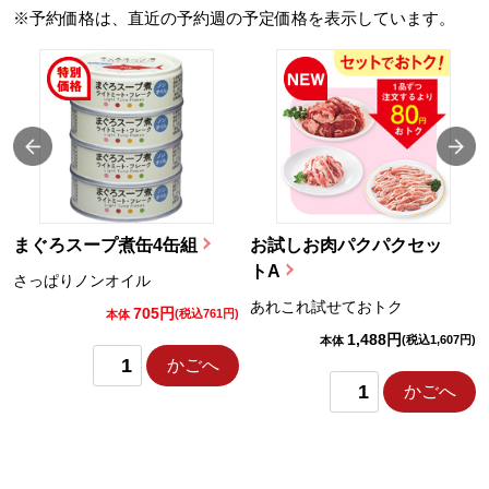
※予約価格は、直近の予約週の予定価格を表示しています。
まぐろスープ煮缶4缶組
お試しお肉パクパクセッ
トA
さっぱりノンオイル
あれこれ試せておトク
705円
)
(税込761円)
本体
1,488円
(税込1,607円)
本体
かごへ
かごへ