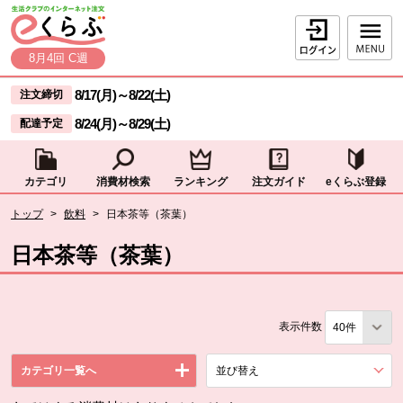
本文へジャンプする。
ページの先頭です。
ログイン
8月4回 C週
ここからサイト内共通メニューです。
サイト内共通メニューをスキップする
8/17(月)
～
8/22(土)
注文締切
8/24(月)
～
8/29(土)
配達予定
カテゴリ
消費材検索
ランキング
注文ガイド
eくらぶ登録
サイト内共通メニューここまで。
ここから現在位置です。
トップ
>
飲料
>
日本茶等（茶葉）
現在位置ここまで
日本茶等（茶葉）
表示件数
カテゴリ一覧へ
並び替え
を展開する。