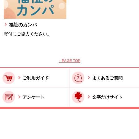
福祉のカンパ
寄付にご協力ください。
本文ここまで。
ここから共通フッターメニューです。
↑ PAGE TOP
ご利用ガイド
よくあるご質問
アンケート
文字だけサイト
ご利用規約
お問い合わせ
特商法に基づく表記
酒類販売管理者標識