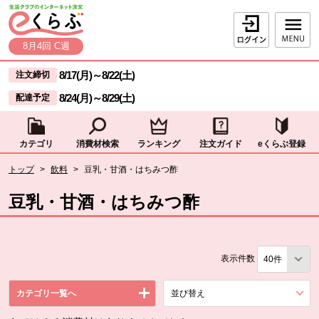
本文へジャンプする。
ページの先頭です。
ログイン
8月4回 C週
ここからサイト内共通メニューです。
サイト内共通メニューをスキップする
8/17(月)
～
8/22(土)
注文締切
8/24(月)
～
8/29(土)
配達予定
カテゴリ
消費材検索
ランキング
注文ガイド
eくらぶ登録
サイト内共通メニューここまで。
ここから現在位置です。
トップ
>
飲料
>
豆乳・甘酒・はちみつ酢
現在位置ここまで
豆乳・甘酒・はちみつ酢
表示件数
カテゴリ一覧へ
並び替え
を展開する。