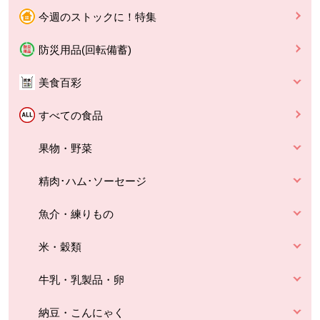
今週のストックに！特集
防災用品(回転備蓄)
美食百彩
すべての食品
果物・野菜
精肉･ハム･ソーセージ
魚介・練りもの
米・穀類
牛乳・乳製品・卵
納豆・こんにゃく