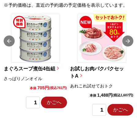
※予約価格は、直近の予約週の予定価格を表示しています。
まぐろスープ煮缶4缶組
お試しお肉パクパクセッ
トA
さっぱりノンオイル
あれこれ試せておトク
705円
)
(税込761円)
本体
1,488円
(税込1,607円)
本体
かごへ
かごへ