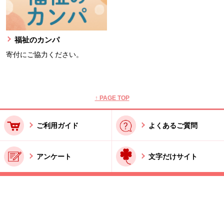
福祉のカンパ
寄付にご協力ください。
本文ここまで。
ここから共通フッターメニューです。
↑ PAGE TOP
ご利用ガイド
よくあるご質問
アンケート
文字だけサイト
ご利用規約
お問い合わせ
特商法に基づく表記
酒類販売管理者標識