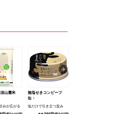
那須山麓米
無塩せきコンビーフ
ちゅるっと飲むゼリ
缶
ー（りんご...
甘みが広がる
塩だけで引き立つ旨み
国産りんご果汁を使用
98円
590円
1,114円
(税込4,642円)
(税込637円)
(税込1,203円