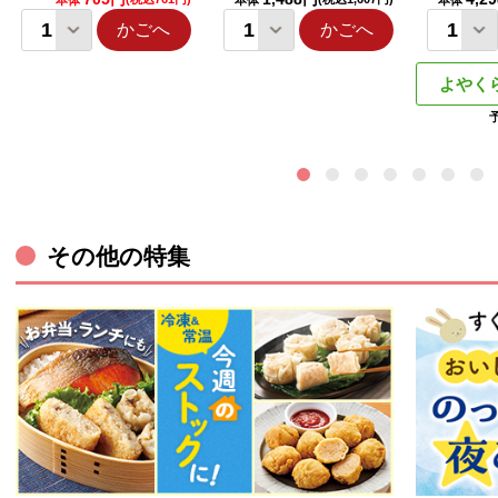
本体
本体
本体
かごへ
かごへ
よやく
その他の特集