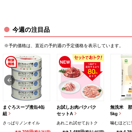
今週の注目品
※予約価格は、直近の予約週の予定価格を表示しています。
まぐろスープ煮缶4缶
お試しお肉パクパク
無洗米 
組
セットA
5kg
さっぱりノンオイル
あれこれ試せておトク
噛むほどに
705円
1,488円
4,2
(税込761円)
(税込1,607円)