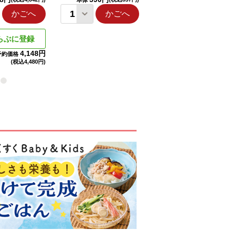
本体
本体
かごへ
かごへ
かごへ
らぶに登録
4,148円
予約価格
(税込
4,480円)