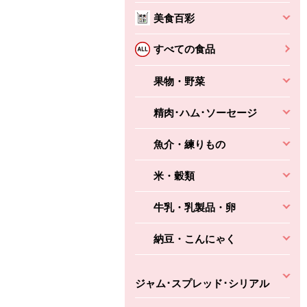
本体
かごへ
かごへ
美食百彩
かごへ
すべての食品
果物・野菜
精肉･ハム･ソーセージ
魚介・練りもの
米・穀類
牛乳・乳製品・卵
納豆・こんにゃく
ジャム･スプレッド･シリアル