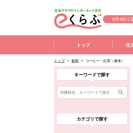
本文へジャンプする。
ページの先頭です。
8月4回 C
ここからサイト内共通メニューです。
サイト内共通メニューをスキップする
トップ
注
サイト内共通メニューここまで。
ここから現在位置です。
現在位置ここまで
トップ
>
飲料
>
コーヒー・紅茶（液体）
ここから消費材検索メニューです。
消費材検索メニューここまで。
ここから本文です。
ここから組合員向けメニューです。
組合員向けメニューここまで。
ここから本文です。
キーワードで探す
カテゴリで探す