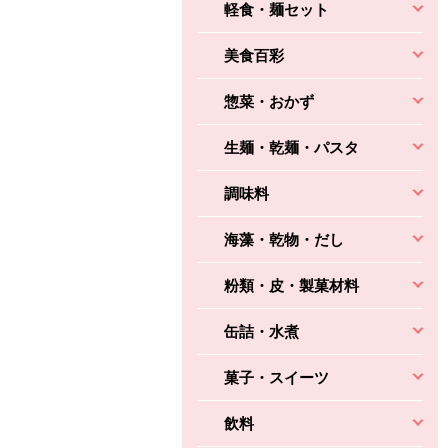
軽食・麺セット
美食百彩
惣菜・おかず
生麺・乾麺・パスタ
調味料
海藻・乾物・だし
粉類・皮・製菓材料
缶詰・水煮
菓子・スイーツ
飲料