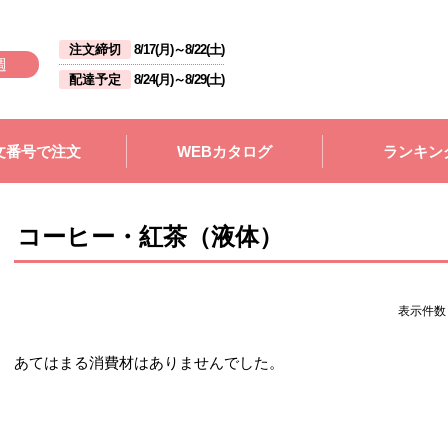
注文締切
8/17(月)
～
8/22(土)
週
配達予定
8/24(月)
～
8/29(土)
文番号で注文
WEBカタログ
ランキン
コーヒー・紅茶（液体）
表示件
あてはまる消費材はありませんでした。