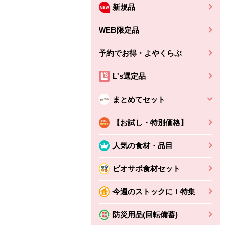
新規品
WEB限定品
予約でお得・よやくらぶ
L's選定品
まとめてセット
【お試し・特別価格】
人気の食材・品目
ビオサポ食材セット
ちょこっと揚げ（香
ね天
バルサミコ
今週のストックに！特集
ばしエビ味...
さわやか
コク深くフルーティー
えびの風味がぶわっ！
3円
2,160円
防災用品(回転備蓄)
(税込370円)
(税込2,333円)
本体
330円
(税込356円)