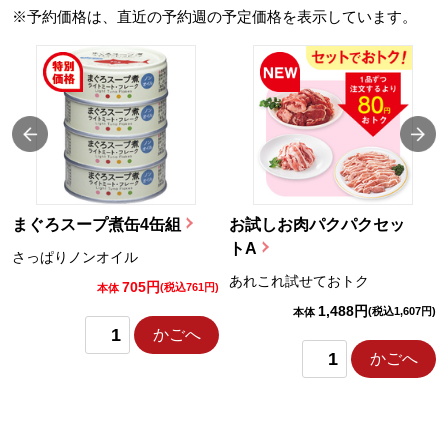
※予約価格は、直近の予約週の予定価格を表示しています。
まぐろスープ煮缶4缶組
お試しお肉パクパクセッ
トA
さっぱりノンオイル
あれこれ試せておトク
705円
)
(税込761円)
本体
1,488円
(税込1,607円)
本体
かごへ
かごへ