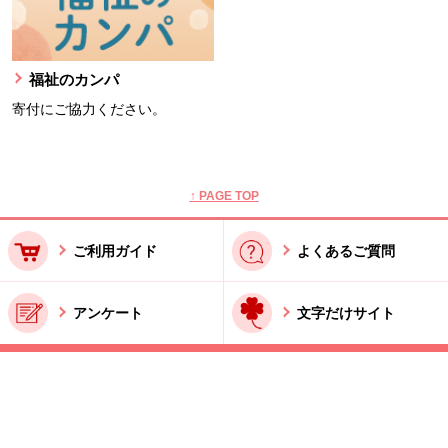
福祉のカンパ
寄付にご協力ください。
本文ここまで。
ここから共通フッターメニューです。
↑ PAGE TOP
ご利用ガイド
よくあるご質問
アンケート
文字だけサイト
ご利用規約
お問い合わせ
特商法に基づく表記
酒類販売管理者標識