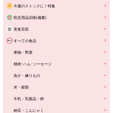
今週のストックに！特集
防災用品(回転備蓄)
美食百彩
すべての食品
果物・野菜
精肉･ハム･ソーセージ
魚介・練りもの
米・穀類
牛乳・乳製品・卵
納豆・こんにゃく