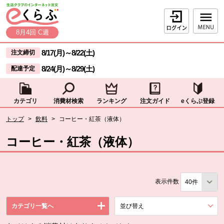
本文へジャンプする。
ページの先頭です。
ログイン
8月4回 C週
ここからサイト内共通メニューです。
サイト内共通メニューをスキップする
8/17(月)
～
8/22(土)
注文締切
8/24(月)
～
8/29(土)
配達予定
カテゴリ
消費材検索
ランキング
注文ガイド
eくらぶ登録
サイト内共通メニューここまで。
ここから現在位置です。
トップ
>
飲料
>
コーヒー・紅茶（液体）
現在位置ここまで
コーヒー・紅茶（液体）
表示件数
カテゴリ一覧へ
並び替え
を展開する。