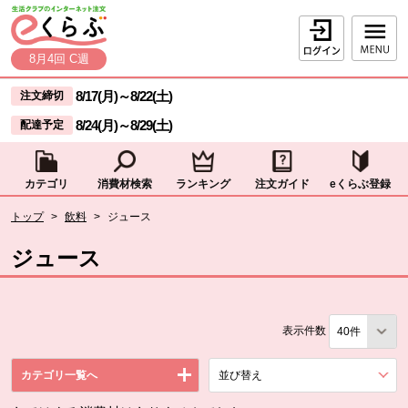
本文へジャンプする。
ページの先頭です。
ログイン
8月4回 C週
ここからサイト内共通メニューです。
サイト内共通メニューをスキップする
8/17(月)
～
8/22(土)
注文締切
8/24(月)
～
8/29(土)
配達予定
カテゴリ
消費材検索
ランキング
注文ガイド
eくらぶ登録
サイト内共通メニューここまで。
ここから現在位置です。
トップ
>
飲料
>
ジュース
現在位置ここまで
ジュース
表示件数
カテゴリ一覧へ
並び替え
を展開する。