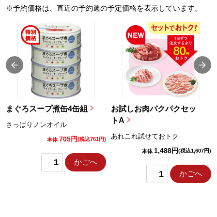
※予約価格は、直近の予約週の予定価格を表示しています。
まぐろスープ煮缶4缶組
お試しお肉パクパクセッ
トA
さっぱりノンオイル
あれこれ試せておトク
705円
)
(税込761円)
本体
1,488円
(税込1,607円)
本体
かごへ
かごへ