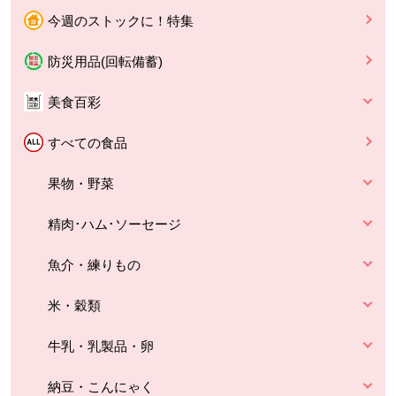
今週のストックに！特集
防災用品(回転備蓄)
美食百彩
すべての食品
果物・野菜
精肉･ハム･ソーセージ
魚介・練りもの
米・穀類
牛乳・乳製品・卵
納豆・こんにゃく