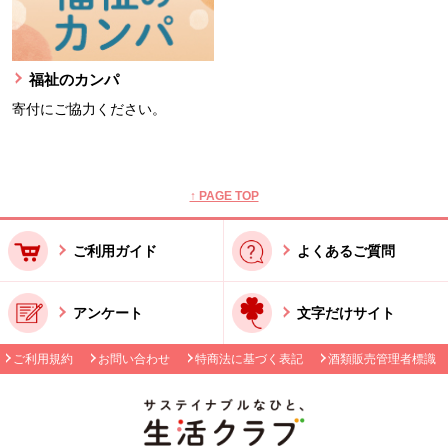
福祉のカンパ
寄付にご協力ください。
本文ここまで。
ここから共通フッターメニューです。
↑ PAGE TOP
ご利用ガイド
よくあるご質問
アンケート
文字だけサイト
ご利用規約
お問い合わせ
特商法に基づく表記
酒類販売管理者標識