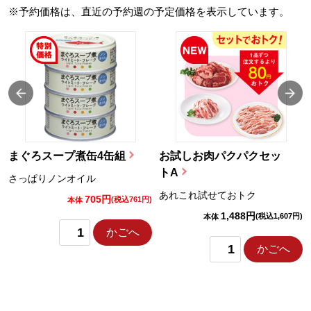
※予約価格は、直近の予約週の予定価格を表示しています。
まぐろスープ煮缶4缶組
お試しお肉パクパクセッ
トA
さっぱりノンオイル
あれこれ試せておトク
705円
)
(税込761円)
本体
1,488円
(税込1,607円)
本体
かごへ
かごへ