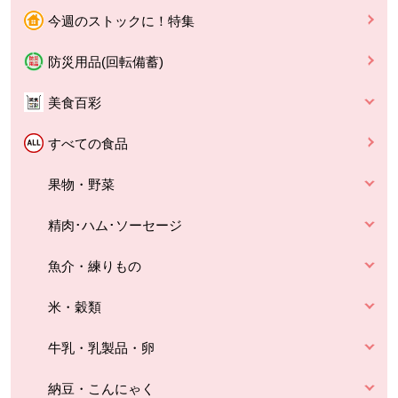
今週のストックに！特集
防災用品(回転備蓄)
美食百彩
すべての食品
果物・野菜
精肉･ハム･ソーセージ
魚介・練りもの
米・穀類
牛乳・乳製品・卵
納豆・こんにゃく