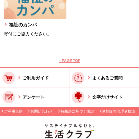
福祉のカンパ
寄付にご協力ください。
本文ここまで。
ここから共通フッターメニューです。
↑ PAGE TOP
ご利用ガイド
よくあるご質問
アンケート
文字だけサイト
ご利用規約
お問い合わせ
特商法に基づく表記
酒類販売管理者標識