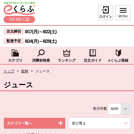
本文へジャンプする。
ページの先頭です。
ログイン
8月4回 C週
ここからサイト内共通メニューです。
サイト内共通メニューをスキップする
8/17(月)
～
8/22(土)
注文締切
8/24(月)
～
8/29(土)
配達予定
カテゴリ
消費材検索
ランキング
注文ガイド
eくらぶ登録
サイト内共通メニューここまで。
ここから現在位置です。
トップ
>
飲料
>
ジュース
現在位置ここまで
ジュース
表示件数
カテゴリ一覧へ
並び替え
を展開する。