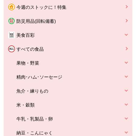
今週のストックに！特集
防災用品(回転備蓄)
美食百彩
すべての食品
果物・野菜
精肉･ハム･ソーセージ
魚介・練りもの
米・穀類
牛乳・乳製品・卵
納豆・こんにゃく