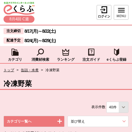
本文へジャンプする。
ページの先頭です。
ログイン
8月4回 C週
ここからサイト内共通メニューです。
サイト内共通メニューをスキップする
8/17(月)
～
8/22(土)
注文締切
8/24(月)
～
8/29(土)
配達予定
カテゴリ
消費材検索
ランキング
注文ガイド
eくらぶ登録
サイト内共通メニューここまで。
ここから現在位置です。
トップ
>
缶詰・水煮
>
冷凍野菜
現在位置ここまで
冷凍野菜
表示件数
カテゴリ一覧へ
並び替え
を展開する。