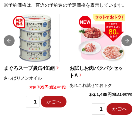
※予約価格は、直近の予約週の予定価格を表示しています。
まぐろスープ煮缶4缶組
お試しお肉パクパクセッ
トA
さっぱりノンオイル
あれこれ試せておトク
705円
)
(税込761円)
本体
1,488円
(税込1,607円)
本体
かごへ
かごへ