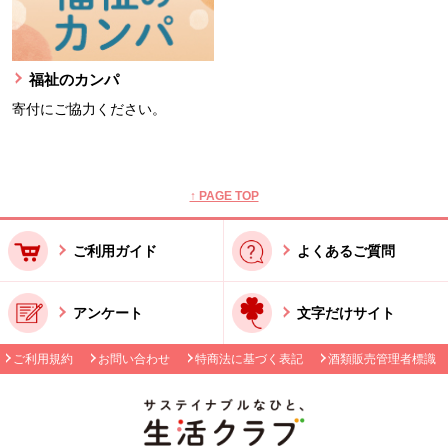
福祉のカンパ
寄付にご協力ください。
本文ここまで。
ここから共通フッターメニューです。
↑ PAGE TOP
ご利用ガイド
よくあるご質問
アンケート
文字だけサイト
ご利用規約
お問い合わせ
特商法に基づく表記
酒類販売管理者標識