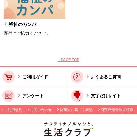
福祉のカンパ
寄付にご協力ください。
本文ここまで。
ここから共通フッターメニューです。
↑ PAGE TOP
ご利用ガイド
よくあるご質問
アンケート
文字だけサイト
ご利用規約
お問い合わせ
特商法に基づく表記
酒類販売管理者標識