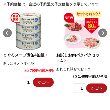
※予約価格は、直近の予約週の予定価格を表示しています。
まぐろスープ煮缶4缶組
お試しお肉パクパクセッ
トA
さっぱりノンオイル
あれこれ試せておトク
705円
)
(税込761円)
本体
1,488円
(税込1,607円)
本体
かごへ
かごへ