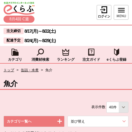
本文へジャンプする。
ページの先頭です。
ログイン
8月4回 C週
ここからサイト内共通メニューです。
サイト内共通メニューをスキップする
8/17(月)
～
8/22(土)
注文締切
8/24(月)
～
8/29(土)
配達予定
カテゴリ
消費材検索
ランキング
注文ガイド
eくらぶ登録
サイト内共通メニューここまで。
ここから現在位置です。
トップ
>
缶詰・水煮
>
魚介
現在位置ここまで
魚介
表示件数
カテゴリ一覧へ
並び替え
を展開する。