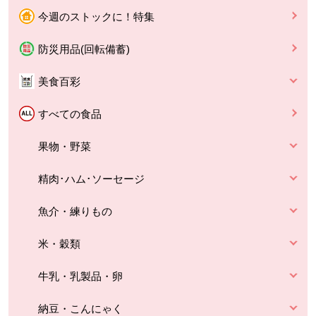
今週のストックに！特集
防災用品(回転備蓄)
美食百彩
すべての食品
果物・野菜
精肉･ハム･ソーセージ
魚介・練りもの
米・穀類
牛乳・乳製品・卵
納豆・こんにゃく