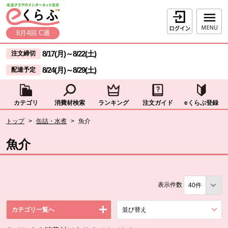
本文へジャンプする。
ページの先頭です。
ログイン
8月4回 C週
ここからサイト内共通メニューです。
サイト内共通メニューをスキップする
8/17(月)
～
8/22(土)
注文締切
8/24(月)
～
8/29(土)
配達予定
カテゴリ
消費材検索
ランキング
注文ガイド
eくらぶ登録
サイト内共通メニューここまで。
ここから現在位置です。
トップ
>
缶詰・水煮
>
魚介
現在位置ここまで
魚介
表示件数
カテゴリ一覧へ
並び替え
を展開する。