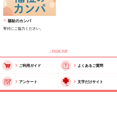
福祉のカンパ
寄付にご協力ください。
本文ここまで。
ここから共通フッターメニューです。
↑ PAGE TOP
ご利用ガイド
よくあるご質問
アンケート
文字だけサイト
ご利用規約
お問い合わせ
特商法に基づく表記
酒類販売管理者標識