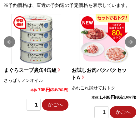
※予約価格は、直近の予約週の予定価格を表示しています。
まぐろスープ煮缶4缶組
お試しお肉パクパクセッ
トA
さっぱりノンオイル
あれこれ試せておトク
705円
)
(税込761円)
本体
1,488円
(税込1,607円)
本体
かごへ
かごへ