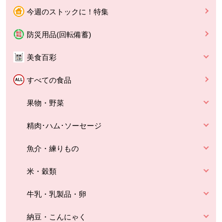
今週のストックに！特集
防災用品(回転備蓄)
美食百彩
すべての食品
果物・野菜
精肉･ハム･ソーセージ
魚介・練りもの
米・穀類
牛乳・乳製品・卵
納豆・こんにゃく