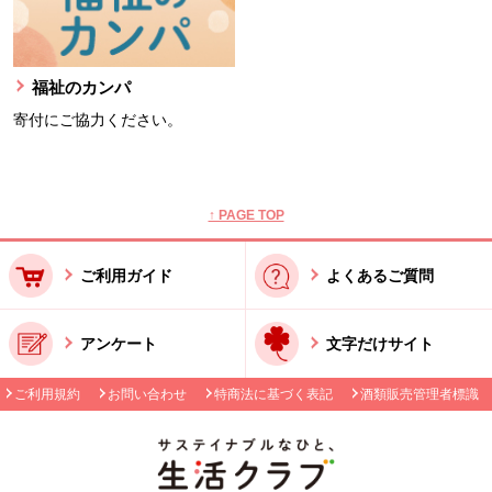
福祉のカンパ
寄付にご協力ください。
本文ここまで。
ここから共通フッターメニューです。
↑ PAGE TOP
ご利用ガイド
よくあるご質問
アンケート
文字だけサイト
ご利用規約
お問い合わせ
特商法に基づく表記
酒類販売管理者標識