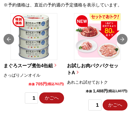
※予約価格は、直近の予約週の予定価格を表示しています。
まぐろスープ煮缶4缶組
お試しお肉パクパクセッ
トA
さっぱりノンオイル
あれこれ試せておトク
705円
)
(税込761円)
本体
1,488円
(税込1,607円)
本体
かごへ
かごへ