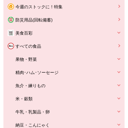
今週のストックに！特集
防災用品(回転備蓄)
美食百彩
すべての食品
果物・野菜
精肉･ハム･ソーセージ
魚介・練りもの
米・穀類
牛乳・乳製品・卵
納豆・こんにゃく