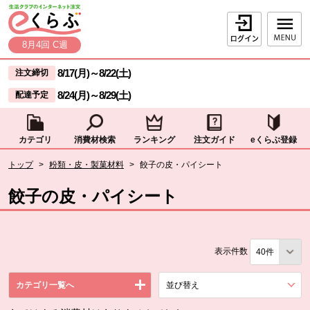
本文へジャンプする。
ページの先頭です。
ログイン
8月4回 C週
ここからサイト内共通メニューです。
サイト内共通メニューをスキップする
8/17(月)
～
8/22(土)
注文締切
8/24(月)
～
8/29(土)
配達予定
カテゴリ
消費材検索
ランキング
注文ガイド
eくらぶ登録
サイト内共通メニューここまで。
ここから現在位置です。
トップ
>
粉類・皮・製菓材料
>
餃子の皮・パイシート
現在位置ここまで
餃子の皮・パイシート
表示件数
カテゴリ一覧へ
並び替え
を展開する。