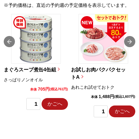
※予約価格は、直近の予約週の予定価格を表示しています。
まぐろスープ煮缶4缶組
お試しお肉パクパクセッ
トA
さっぱりノンオイル
あれこれ試せておトク
705円
)
(税込761円)
本体
1,488円
(税込1,607円)
本体
かごへ
かごへ