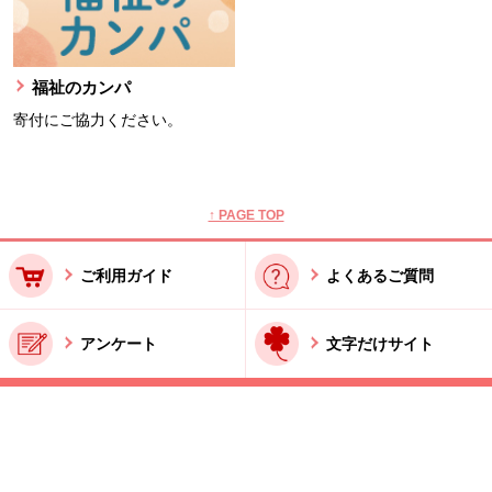
福祉のカンパ
寄付にご協力ください。
本文ここまで。
ここから共通フッターメニューです。
↑ PAGE TOP
ご利用ガイド
よくあるご質問
アンケート
文字だけサイト
ご利用規約
お問い合わせ
特商法に基づく表記
酒類販売管理者標識