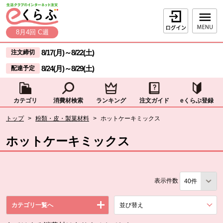
本文へジャンプする。
ページの先頭です。
ログイン
8月4回 C週
ここからサイト内共通メニューです。
サイト内共通メニューをスキップする
8/17(月)
～
8/22(土)
注文締切
8/24(月)
～
8/29(土)
配達予定
カテゴリ
消費材検索
ランキング
注文ガイド
eくらぶ登録
サイト内共通メニューここまで。
ここから現在位置です。
トップ
>
粉類・皮・製菓材料
>
ホットケーキミックス
現在位置ここまで
ホットケーキミックス
表示件数
カテゴリ一覧へ
並び替え
を展開する。