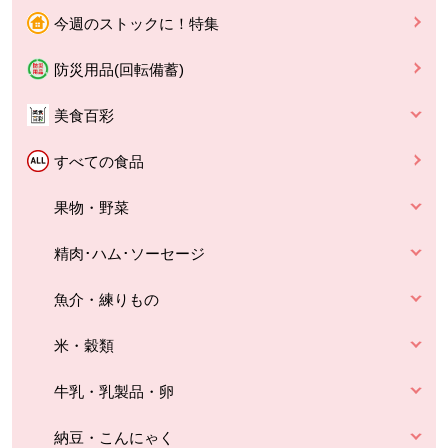
今週のストックに！特集
防災用品(回転備蓄)
美食百彩
すべての食品
果物・野菜
精肉･ハム･ソーセージ
魚介・練りもの
米・穀類
牛乳・乳製品・卵
納豆・こんにゃく