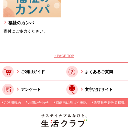
福祉のカンパ
寄付にご協力ください。
本文ここまで。
ここから共通フッターメニューです。
↑ PAGE TOP
ご利用ガイド
よくあるご質問
アンケート
文字だけサイト
ご利用規約
お問い合わせ
特商法に基づく表記
酒類販売管理者標識