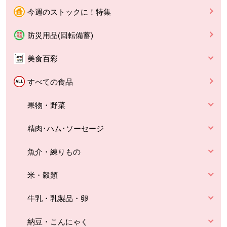
今週のストックに！特集
防災用品(回転備蓄)
美食百彩
すべての食品
果物・野菜
精肉･ハム･ソーセージ
魚介・練りもの
米・穀類
牛乳・乳製品・卵
納豆・こんにゃく