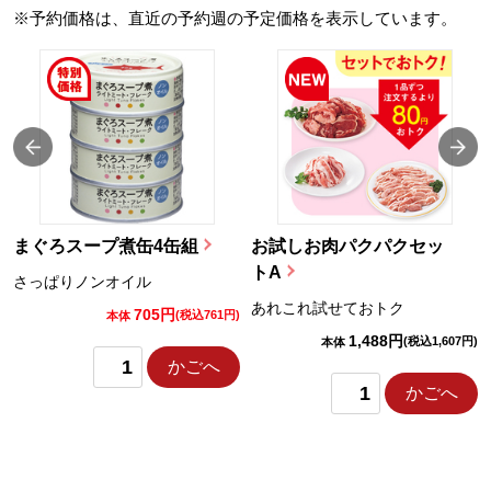
※予約価格は、直近の予約週の予定価格を表示しています。
まぐろスープ煮缶4缶組
お試しお肉パクパクセッ
トA
さっぱりノンオイル
あれこれ試せておトク
705円
)
(税込761円)
本体
1,488円
(税込1,607円)
本体
かごへ
かごへ