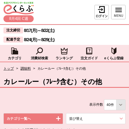
本文へジャンプする。
ページの先頭です。
ログイン
8月4回 C週
ここからサイト内共通メニューです。
サイト内共通メニューをスキップする
8/17(月)
～
8/22(土)
注文締切
8/24(月)
～
8/29(土)
配達予定
カテゴリ
消費材検索
ランキング
注文ガイド
eくらぶ登録
サイト内共通メニューここまで。
ここから現在位置です。
トップ
>
調味料
>
カレールー（ﾌﾚｰｸ含む）その他
現在位置ここまで
カレールー（ﾌﾚｰｸ含む）その他
表示件数
カテゴリ一覧へ
並び替え
を展開する。