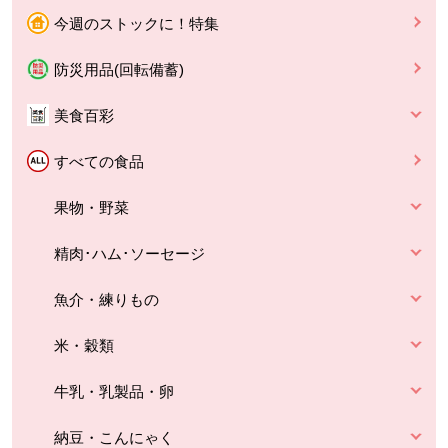
今週のストックに！特集
防災用品(回転備蓄)
美食百彩
すべての食品
果物・野菜
精肉･ハム･ソーセージ
魚介・練りもの
米・穀類
牛乳・乳製品・卵
納豆・こんにゃく