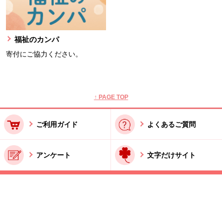
福祉のカンパ
寄付にご協力ください。
本文ここまで。
ここから共通フッターメニューです。
↑ PAGE TOP
ご利用ガイド
よくあるご質問
アンケート
文字だけサイト
ご利用規約
お問い合わせ
特商法に基づく表記
酒類販売管理者標識