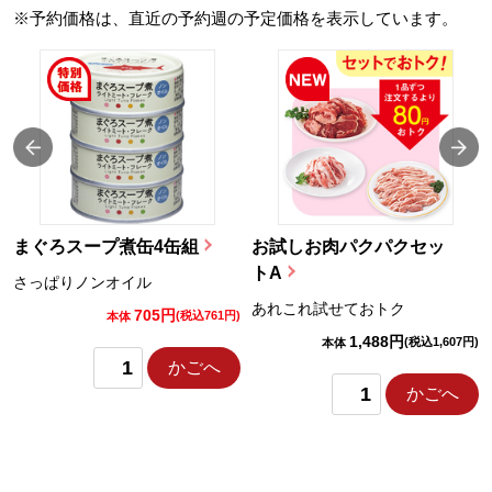
※予約価格は、直近の予約週の予定価格を表示しています。
まぐろスープ煮缶4缶組
お試しお肉パクパクセッ
トA
さっぱりノンオイル
あれこれ試せておトク
705円
)
(税込761円)
本体
1,488円
(税込1,607円)
本体
かごへ
かごへ