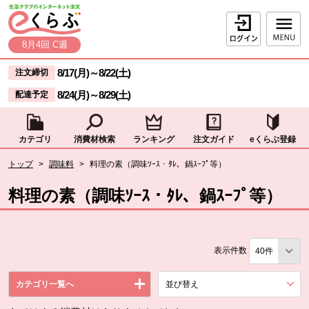
本文へジャンプする。
ページの先頭です。
ログイン
8月4回 C週
ここからサイト内共通メニューです。
サイト内共通メニューをスキップする
8/17(月)
～
8/22(土)
注文締切
8/24(月)
～
8/29(土)
配達予定
カテゴリ
消費材検索
ランキング
注文ガイド
eくらぶ登録
サイト内共通メニューここまで。
ここから現在位置です。
トップ
>
調味料
>
料理の素（調味ｿｰｽ・ﾀﾚ、鍋ｽｰﾌﾟ等）
現在位置ここまで
料理の素（調味ｿｰｽ・ﾀﾚ、鍋ｽｰﾌﾟ等）
表示件数
カテゴリ一覧へ
並び替え
を展開する。