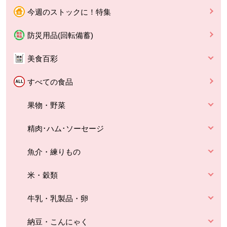
今週のストックに！特集
防災用品(回転備蓄)
美食百彩
すべての食品
果物・野菜
精肉･ハム･ソーセージ
魚介・練りもの
米・穀類
牛乳・乳製品・卵
納豆・こんにゃく