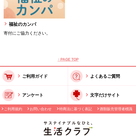
福祉のカンパ
寄付にご協力ください。
本文ここまで。
ここから共通フッターメニューです。
↑ PAGE TOP
ご利用ガイド
よくあるご質問
アンケート
文字だけサイト
ご利用規約
お問い合わせ
特商法に基づく表記
酒類販売管理者標識