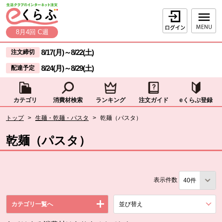
本文へジャンプする。
ページの先頭です。
ログイン
8月4回 C週
ここからサイト内共通メニューです。
サイト内共通メニューをスキップする
8/17(月)
～
8/22(土)
注文締切
8/24(月)
～
8/29(土)
配達予定
カテゴリ
消費材検索
ランキング
注文ガイド
eくらぶ登録
サイト内共通メニューここまで。
ここから現在位置です。
トップ
>
生麺・乾麺・パスタ
>
乾麺（パスタ）
現在位置ここまで
乾麺（パスタ）
表示件数
カテゴリ一覧へ
並び替え
を展開する。