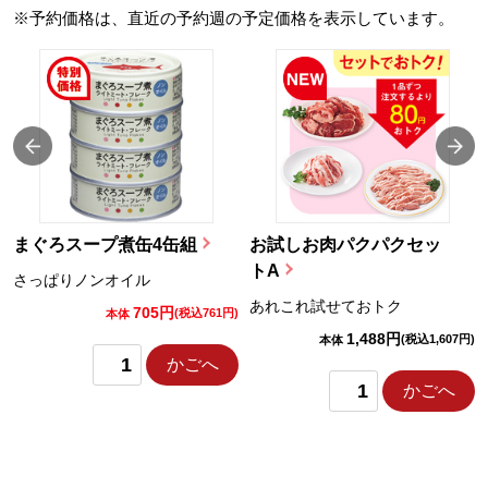
※予約価格は、直近の予約週の予定価格を表示しています。
まぐろスープ煮缶4缶組
お試しお肉パクパクセッ
トA
さっぱりノンオイル
あれこれ試せておトク
705円
)
(税込761円)
本体
1,488円
(税込1,607円)
本体
かごへ
かごへ